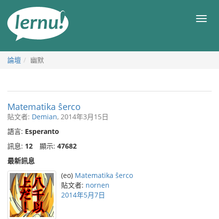
前
往
目
目
錄
錄
論壇
幽默
Matematika ŝerco
貼文者:
Demian
, 2014年3月15日
語言:
Esperanto
訊息:
12
顯示:
47682
最新訊息
(eo)
Matematika ŝerco
貼文者:
nornen
2014年5月7日