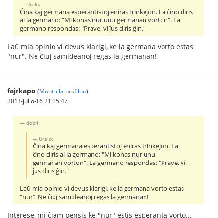
Uralo:
Ĉina kaj germana esperantistoj eniras trinkejon. La ĉino diris
al la germano: "Mi konas nur unu germanan vorton". La
germano respondas: "Prave, vi ĵus diris ĝin."
Laŭ mia opinio vi devus klarigi, ke la germana vorto estas
"nur". Ne ĉiuj samideanoj regas la germanan!
fajrkapo
(
Montri la profilon
)
2013-julio-16 21:15:47
dobri:
Uralo:
Ĉina kaj germana esperantistoj eniras trinkejon. La
ĉino diris al la germano: "Mi konas nur unu
germanan vorton". La germano respondas: "Prave, vi
ĵus diris ĝin."
Laŭ mia opinio vi devus klarigi, ke la germana vorto estas
"nur". Ne ĉiuj samideanoj regas la germanan!
Interese, mi ĉiam pensis ke "nur" estis esperanta vorto...