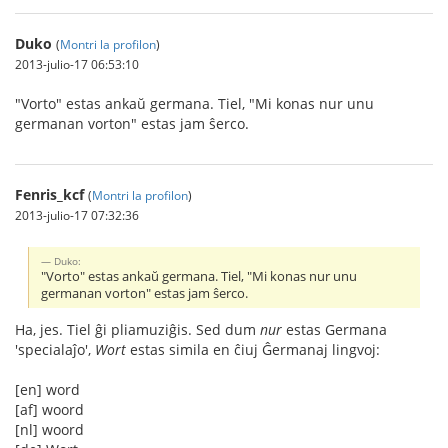
Duko
(
Montri la profilon
)
2013-julio-17 06:53:10
"Vorto" estas ankaŭ germana. Tiel, "Mi konas nur unu
germanan vorton" estas jam ŝerco.
Fenris_kcf
(
Montri la profilon
)
2013-julio-17 07:32:36
Duko:
"Vorto" estas ankaŭ germana. Tiel, "Mi konas nur unu
germanan vorton" estas jam ŝerco.
Ha, jes. Tiel ĝi pliamuziĝis. Sed dum
nur
estas Germana
'specialaĵo',
Wort
estas simila en ĉiuj Ĝermanaj lingvoj:
[en] word
[af] woord
[nl] woord