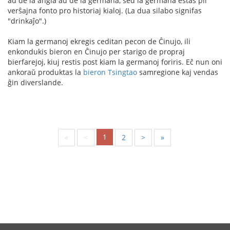
aŭ de la angla aŭ de la germana, sed la germana estas pli
verŝajna fonto pro historiaj kialoj. (La dua silabo signifas
"drinkaĵo".)
Kiam la germanoj ekregis ceditan pecon de Ĉinujo, ili
enkondukis bieron en Ĉinujo per starigo de propraj
bierfarejoj, kiuj restis post kiam la germanoj foriris. Eĉ nun oni
ankoraŭ produktas la
bieron Tsingtao
samregione kaj vendas
ĝin diverslande.
1
«
<
2
>
»