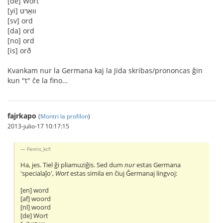
[de] Wort
[yi] וואָרט
[sv] ord
[da] ord
[no] ord
[is] orð
Kvankam nur la Germana kaj la Jida skribas/prononcas ĝin
kun "t" ĉe la fino…
fajrkapo
(
Montri la profilon
)
2013-julio-17 10:17:15
Fenris_kcf:
Ha, jes. Tiel ĝi pliamuziĝis. Sed dum
nur
estas Germana
'specialaĵo',
Wort
estas simila en ĉiuj Ĝermanaj lingvoj:
[en] word
[af] woord
[nl] woord
[de] Wort