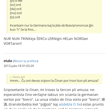
[yi] וואָרט
[sv] ord
[da] ord
[no] ord
[is] orð
Kvankam nur la Germana kaj la Jida skribas/prononcas ĝin
kun "t" ĉe la fino…
NUR NUN TRINKeja ŜERCo LERNigis HELan NORDan
VORTaron!!
etala
(
Montri la profilon
)
2013-julio-18 01:03:29
Fenris_kcf:
Hmm… Ĉu oni devas scipovi la Ĉinan por trovi tiun pli amuza?
Scipovetante la ĉinan, mi trovas la ŝercon pli amuza: ne-
esperantista ĉino verŝajne taksus sin scianta la germanan
vorton por "biero". La unua silabo de ĉina vorto por "biero", 啤
酒, (transkribebla kiel "piĝjoŭ" kaj
aŭdebla ĉi tie
) estas prunto