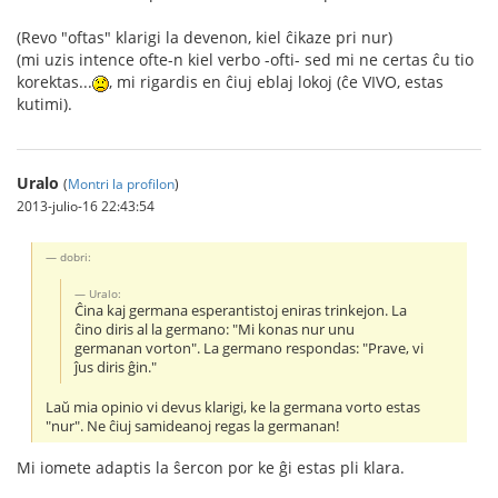
(Revo "oftas" klarigi la devenon, kiel ĉikaze pri nur)
(mi uzis intence ofte-n kiel verbo -ofti- sed mi ne certas ĉu tio
korektas...
, mi rigardis en ĉiuj eblaj lokoj (ĉe VIVO, estas
kutimi).
Uralo
(
Montri la profilon
)
2013-julio-16 22:43:54
dobri:
Uralo:
Ĉina kaj germana esperantistoj eniras trinkejon. La
ĉino diris al la germano: "Mi konas nur unu
germanan vorton". La germano respondas: "Prave, vi
ĵus diris ĝin."
Laŭ mia opinio vi devus klarigi, ke la germana vorto estas
"nur". Ne ĉiuj samideanoj regas la germanan!
Mi iomete adaptis la ŝercon por ke ĝi estas pli klara.