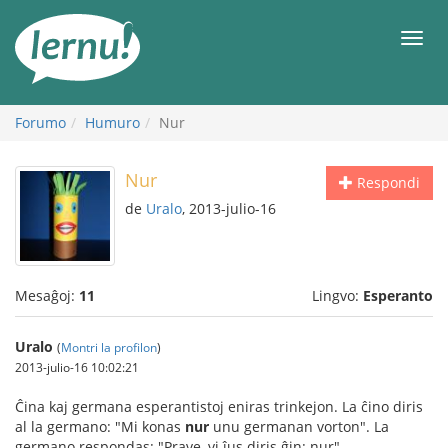
Al
la
Men
enhavo
Forumo
Humuro
Nur
Nur
Respondi
de
Uralo
, 2013-julio-16
Mesaĝoj:
11
Lingvo:
Esperanto
Uralo
(
Montri la profilon
)
2013-julio-16 10:02:21
Ĉina kaj germana esperantistoj eniras trinkejon. La ĉino diris
al la germano: "Mi konas
nur
unu germanan vorton". La
germano respondas: "Prave, vi ĵus diris ĝin: nur".