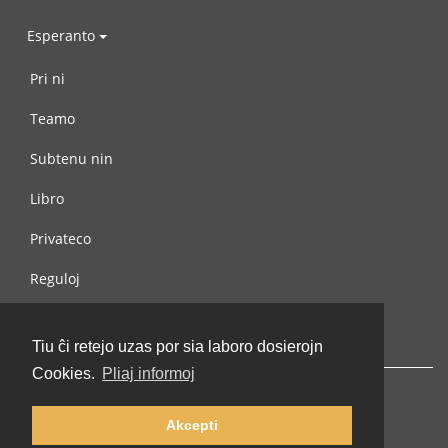
Esperanto
Pri ni
Teamo
Subtenu nin
Libro
Privateco
Reguloj
Kontaktu nin
Tiu ĉi retejo uzas por sia laboro dosierojn
Cookies.
Pliaj informoj
Akcepti
© 2002-2026 lernu.net |
Impressum