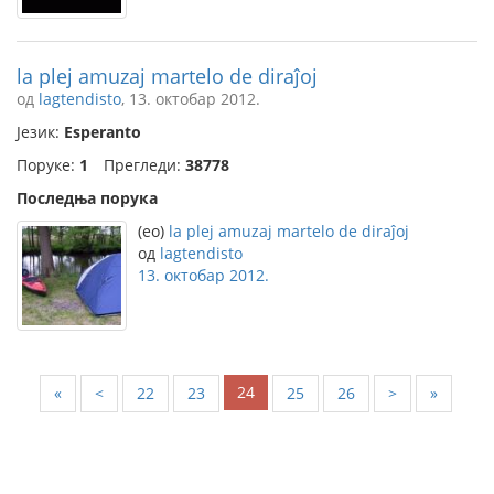
la plej amuzaj martelo de diraĵoj
од
lagtendisto
, 13. октобар 2012.
Језик:
Esperanto
Поруке:
1
Прегледи:
38778
Последња порука
(eo)
la plej amuzaj martelo de diraĵoj
од
lagtendisto
13. октобар 2012.
24
«
<
22
23
25
26
>
»