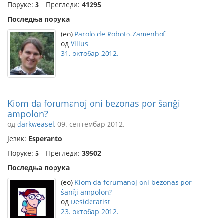
Поруке:
3
Прегледи:
41295
Последња порука
(eo)
Parolo de Roboto-Zamenhof
од
Vilius
31. октобар 2012.
Kiom da forumanoj oni bezonas por ŝanĝi
ampolon?
од
darkweasel
, 09. септембар 2012.
Језик:
Esperanto
Поруке:
5
Прегледи:
39502
Последња порука
(eo)
Kiom da forumanoj oni bezonas por
ŝanĝi ampolon?
од
Desideratist
23. октобар 2012.