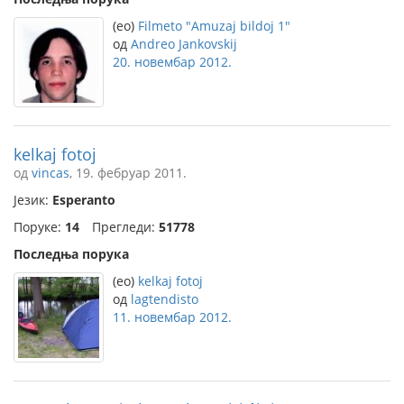
(eo)
Filmeto "Amuzaj bildoj 1"
од
Andreo Jankovskij
20. новембар 2012.
kelkaj fotoj
од
vincas
, 19. фебруар 2011.
Језик:
Esperanto
Поруке:
14
Прегледи:
51778
Последња порука
(eo)
kelkaj fotoj
од
lagtendisto
11. новембар 2012.