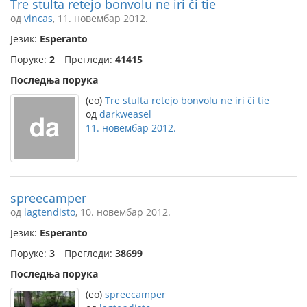
Tre stulta retejo bonvolu ne iri ĉi tie
од
vincas
, 11. новембар 2012.
Језик:
Esperanto
Поруке:
2
Прегледи:
41415
Последња порука
(eo)
Tre stulta retejo bonvolu ne iri ĉi tie
од
darkweasel
11. новембар 2012.
spreecamper
од
lagtendisto
, 10. новембар 2012.
Језик:
Esperanto
Поруке:
3
Прегледи:
38699
Последња порука
(eo)
spreecamper