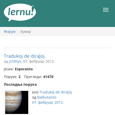
У
садржају
Мен
Форум
Хумор
Tradukoj de diraĵoj
од
jchthys
, 03. фебруар 2013.
Језик:
Esperanto
Поруке:
2
Прегледи:
41470
Последња порука
(eo)
Tradukoj de diraĵoj
од
Balbutanto
07. фебруар 2013.