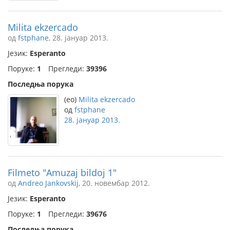
Milita ekzercado
од
fstphane
, 28. јануар 2013.
Језик:
Esperanto
Поруке:
1
Прегледи:
39396
Последња порука
(eo)
Milita ekzercado
од
fstphane
28. јануар 2013.
Filmeto "Amuzaj bildoj 1"
од
Andreo Jankovskij
, 20. новембар 2012.
Језик:
Esperanto
Поруке:
1
Прегледи:
39676
Последња порука