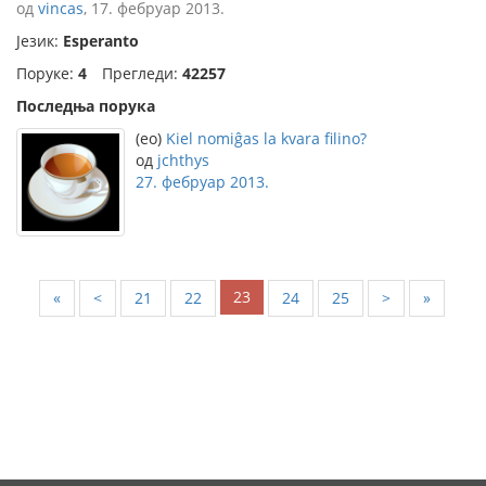
од
vincas
, 17. фебруар 2013.
Језик:
Esperanto
Поруке:
4
Прегледи:
42257
Последња порука
(eo)
Kiel nomiĝas la kvara filino?
од
jchthys
27. фебруар 2013.
23
«
<
21
22
24
25
>
»