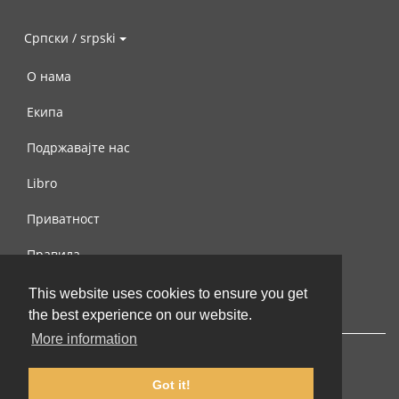
Српски / srpski
О нама
Екипа
Подржавајте нас
Libro
Приватност
Правила
Контактирајте нас
This website uses cookies to ensure you get
the best experience on our website.
More information
Got it!