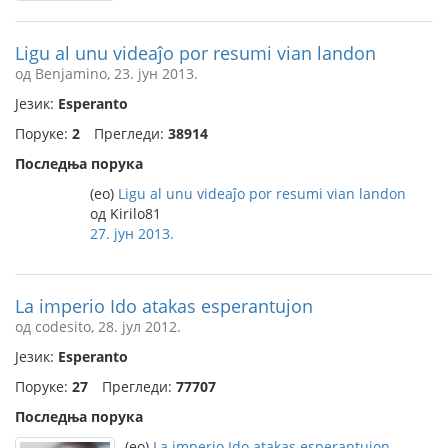
Ligu al unu videaĵo por resumi vian landon
од Benjamino, 23. јун 2013.
Језик:
Esperanto
Поруке:
2
Прегледи:
38914
Последња порука
(eo)
Ligu al unu videaĵo por resumi vian landon
од Kirilo81
27. јун 2013.
La imperio Ido atakas esperantujon
од codesito, 28. јул 2012.
Језик:
Esperanto
Поруке:
27
Прегледи:
77707
Последња порука
(eo)
La imperio Ido atakas esperantujon