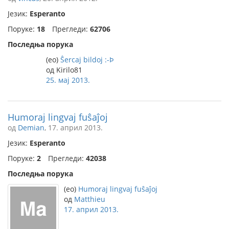
Језик:
Esperanto
Поруке:
18
Прегледи:
62706
Последња порука
(eo)
Ŝercaj bildoj :-Þ
од Kirilo81
25. мај 2013.
Humoraj lingvaj fuŝaĵoj
од
Demian
, 17. април 2013.
Језик:
Esperanto
Поруке:
2
Прегледи:
42038
Последња порука
(eo)
Humoraj lingvaj fuŝaĵoj
од
Matthieu
17. април 2013.