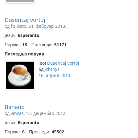
Dusencaj vortoj
од
fizikisto
, 24. фебруар 2013.
Језик:
Esperanto
Поруке:
13
Прегледи:
51171
Последња порука
(eo)
Dusencaj vortoj
од
jchthys
16. април 2013.
Banano
од
vincas
, 12. децембар 2012.
Језик:
Esperanto
Поруке:
6
Прегледи:
45502