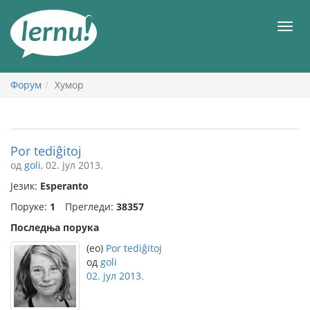
У
садржају
Мен
Форум
Хумор
Por tediĝitoj
од
goli
, 02. јул 2013.
Језик:
Esperanto
Поруке:
1
Прегледи:
38357
Последња порука
(eo)
Por tediĝitoj
од
goli
02. јул 2013.