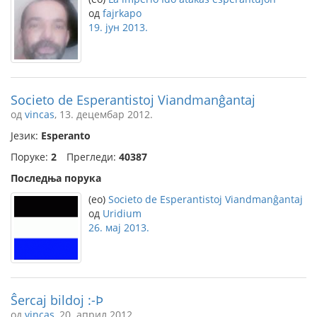
од
fajrkapo
19. јун 2013.
Societo de Esperantistoj Viandmanĝantaj
од
vincas
, 13. децембар 2012.
Језик:
Esperanto
Поруке:
2
Прегледи:
40387
Последња порука
(eo)
Societo de Esperantistoj Viandmanĝantaj
од
Uridium
26. мај 2013.
Ŝercaj bildoj :-Þ
од
vincas
, 20. април 2012.