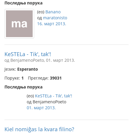
Последња порука
(eo)
Banano
од
maratonisto
16. март 2013.
KeSTELa - Tik', tak'!
од BenjamenoPoeto, 01. март 2013.
Језик:
Esperanto
Поруке:
1
Прегледи:
39031
Последња порука
(eo)
KeSTELa - Tik', tak'!
од BenjamenoPoeto
01. март 2013.
Kiel nomiĝas la kvara filino?