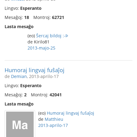
Lingvo:
Esperanto
Mesaĝoj:
18
Montroj:
62721
Lasta mesaĝo
(eo)
Ŝercaj bildoj :-Þ
de Kirilo81
2013-majo-25
Humoraj lingvaj fuŝaĵoj
de
Demian
, 2013-aprilo-17
Lingvo:
Esperanto
Mesaĝoj:
2
Montroj:
42041
Lasta mesaĝo
(eo)
Humoraj lingvaj fuŝaĵoj
de
Matthieu
2013-aprilo-17