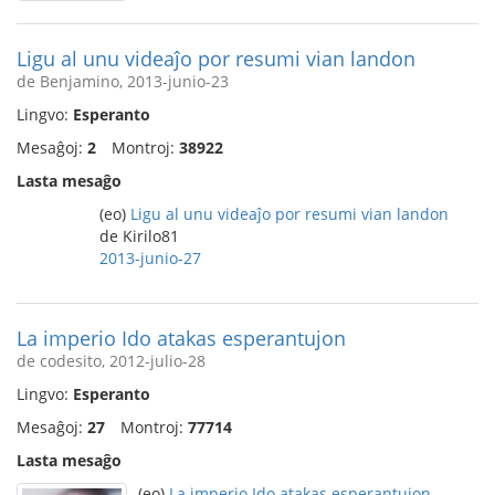
Ligu al unu videaĵo por resumi vian landon
de Benjamino, 2013-junio-23
Lingvo:
Esperanto
Mesaĝoj:
2
Montroj:
38922
Lasta mesaĝo
(eo)
Ligu al unu videaĵo por resumi vian landon
de Kirilo81
2013-junio-27
La imperio Ido atakas esperantujon
de codesito, 2012-julio-28
Lingvo:
Esperanto
Mesaĝoj:
27
Montroj:
77714
Lasta mesaĝo
(eo)
La imperio Ido atakas esperantujon