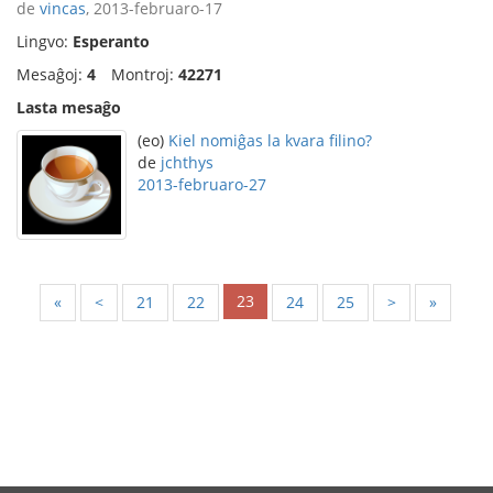
de
vincas
, 2013-februaro-17
Lingvo:
Esperanto
Mesaĝoj:
4
Montroj:
42271
Lasta mesaĝo
(eo)
Kiel nomiĝas la kvara filino?
de
jchthys
2013-februaro-27
23
«
<
21
22
24
25
>
»