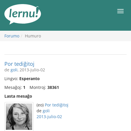
Al
la
Men
enhavo
Forumo
Humuro
Por tediĝitoj
de
goli
, 2013-julio-02
Lingvo:
Esperanto
Mesaĝoj:
1
Montroj:
38361
Lasta mesaĝo
(eo)
Por tediĝitoj
de
goli
2013-julio-02