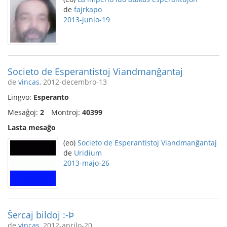
de
fajrkapo
2013-junio-19
Societo de Esperantistoj Viandmanĝantaj
de
vincas
, 2012-decembro-13
Lingvo:
Esperanto
Mesaĝoj:
2
Montroj:
40399
Lasta mesaĝo
(eo)
Societo de Esperantistoj Viandmanĝantaj
de
Uridium
2013-majo-26
Ŝercaj bildoj :-Þ
de
vincas
, 2012-aprilo-20