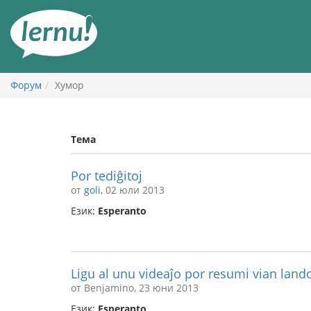
Към
съдържанието
Форум
Хумор
Тема
Por tediĝitoj
от
goli
, 02 юли 2013
Език:
Esperanto
Ligu al unu videaĵo por resumi vian land
от Benjamino, 23 юни 2013
Език:
Esperanto