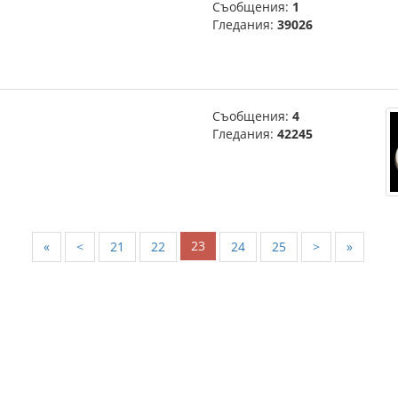
Съобщения:
1
Гледания:
39026
Съобщения:
4
Гледания:
42245
23
«
<
21
22
24
25
>
»