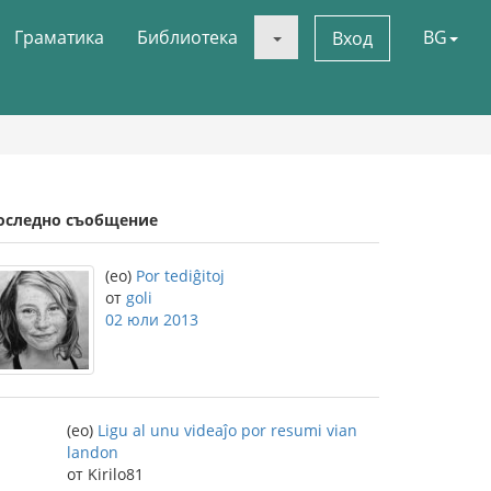
Граматика
Библиотека
BG
Вход
оследно съобщение
(eo)
Por tediĝitoj
от
goli
02 юли 2013
(eo)
Ligu al unu videaĵo por resumi vian
landon
от Kirilo81