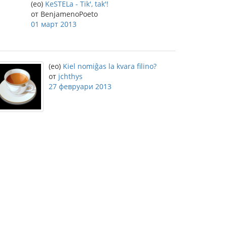
(eo)
KeSTELa - Tik', tak'!
от BenjamenoPoeto
01 март 2013
(eo)
Kiel nomiĝas la kvara filino?
от
jchthys
27 февруари 2013