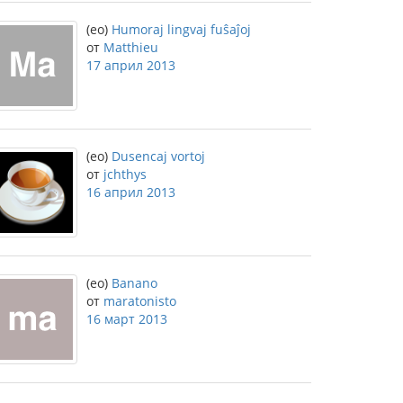
(eo)
Humoraj lingvaj fuŝaĵoj
от
Matthieu
17 април 2013
(eo)
Dusencaj vortoj
от
jchthys
16 април 2013
(eo)
Banano
от
maratonisto
16 март 2013