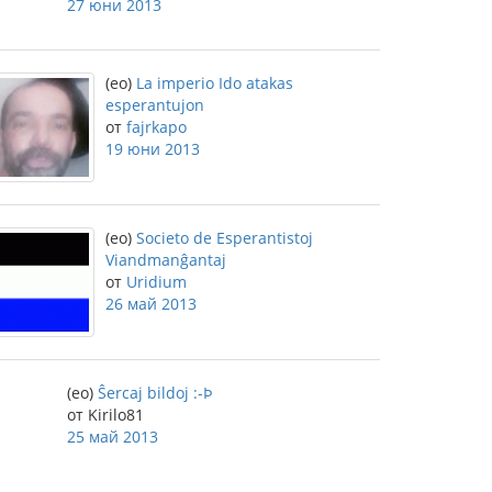
27 юни 2013
(eo)
La imperio Ido atakas
esperantujon
от
fajrkapo
19 юни 2013
(eo)
Societo de Esperantistoj
Viandmanĝantaj
от
Uridium
26 май 2013
(eo)
Ŝercaj bildoj :-Þ
от Kirilo81
25 май 2013