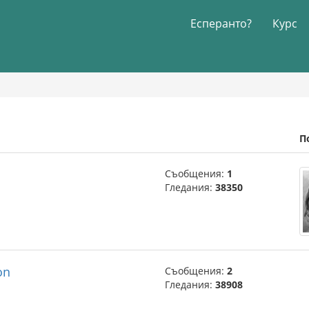
Есперанто?
Курс
П
Съобщения:
1
Гледания:
38350
on
Съобщения:
2
Гледания:
38908