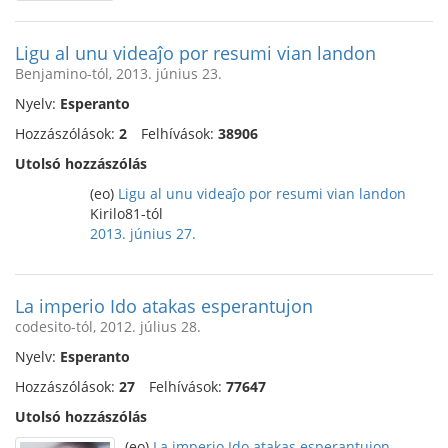
Ligu al unu videaĵo por resumi vian landon
Benjamino-tól, 2013. június 23.
Nyelv:
Esperanto
Hozzászólások:
2
Felhívások:
38906
Utolsó hozzászólás
(eo)
Ligu al unu videaĵo por resumi vian landon
Kirilo81-tól
2013. június 27.
La imperio Ido atakas esperantujon
codesito-tól, 2012. július 28.
Nyelv:
Esperanto
Hozzászólások:
27
Felhívások:
77647
Utolsó hozzászólás
(eo)
La imperio Ido atakas esperantujon