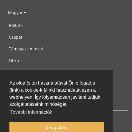
Magyar
Rólunk
Csapat
Támogass minket
Libro
Adatvédelem
Az oldal{site} használatával Ön elfogadja
Használati feltételek
{link} a cookie-k {/link} használatát ezen a
Írj nekünk
webhelyen. Így folyamatosan javítani tudjuk
szolgáltatásaink minőségét.
További információk
Elfogadom