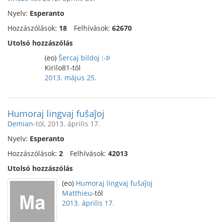
Nyelv:
Esperanto
Hozzászólások:
18
Felhívások:
62670
Utolsó hozzászólás
(eo)
Ŝercaj bildoj :-Þ
Kirilo81-tól
2013. május 25.
Humoraj lingvaj fuŝaĵoj
Demian
-tól, 2013. április 17.
Nyelv:
Esperanto
Hozzászólások:
2
Felhívások:
42013
Utolsó hozzászólás
(eo)
Humoraj lingvaj fuŝaĵoj
Matthieu
-tól
2013. április 17.