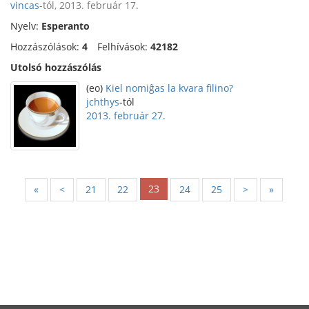
vincas
-tól, 2013. február 17.
Nyelv:
Esperanto
Hozzászólások:
4
Felhívások:
42182
Utolsó hozzászólás
(eo)
Kiel nomiĝas la kvara filino?
jchthys
-tól
2013. február 27.
23
«
<
21
22
24
25
>
»