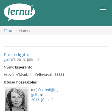
Tartalom
Men
Fórum
Humor
Por tediĝitoj
goli
-tól, 2013. július 2.
Nyelv:
Esperanto
Hozzászólások:
1
Felhívások:
38331
Utolsó hozzászólás
(eo)
Por tediĝitoj
goli
-tól
2013. július 2.