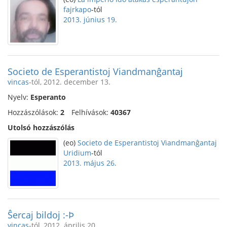
fajrkapo
-tól
2013. június 19.
Societo de Esperantistoj Viandmanĝantaj
vincas
-tól, 2012. december 13.
Nyelv:
Esperanto
Hozzászólások:
2
Felhívások:
40367
Utolsó hozzászólás
(eo)
Societo de Esperantistoj Viandmanĝantaj
Uridium
-tól
2013. május 26.
Ŝercaj bildoj :-Þ
vincas
-tól, 2012. április 20.