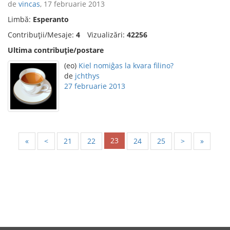
de
vincas
, 17 februarie 2013
Limbă:
Esperanto
Contribuții/Mesaje:
4
Vizualizări:
42256
Ultima contribuție/postare
(eo)
Kiel nomiĝas la kvara filino?
de
jchthys
27 februarie 2013
23
«
<
21
22
24
25
>
»