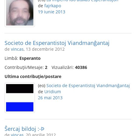
de
fajrkapo
19 iunie 2013
Societo de Esperantistoj Viandmanĝantaj
de
vincas
, 13 decembrie 2012
Limbă:
Esperanto
Contribuții/Mesaje:
2
Vizualizări:
40386
Ultima contribuție/postare
(eo)
Societo de Esperantistoj Viandmanĝantaj
de
Uridium
26 mai 2013
Ŝercaj bildoj :-Þ
de
vincas
, 20 aprilie 2012