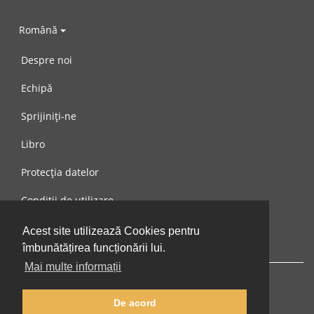
Română
Despre noi
Echipă
Sprijiniți-ne
Libro
Protecția datelor
Condiții de utilizare
Mesaj către noi
Acest site utilizează Cookies pentru
îmbunătățirea funcționării lui.
Mai multe informații
De acord