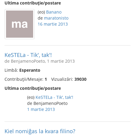
Ultima contribuție/postare
(eo)
Banano
de
maratonisto
16 martie 2013
KeSTELa - Tik', tak'!
de BenjamenoPoeto, 1 martie 2013
Limbă:
Esperanto
Contribuții/Mesaje:
1
Vizualizări:
39030
Ultima contribuție/postare
(eo)
KeSTELa - Tik', tak'!
de BenjamenoPoeto
1 martie 2013
Kiel nomiĝas la kvara filino?