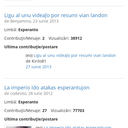
Ligu al unu videaĵo por resumi vian landon
de Benjamino, 23 iunie 2013
Limbă:
Esperanto
Contribuții/Mesaje:
2
Vizualizări:
38912
Ultima contribuție/postare
(eo)
Ligu al unu videaĵo por resumi vian landon
de Kirilo81
27 iunie 2013
La imperio Ido atakas esperantujon
de codesito, 28 iulie 2012
Limbă:
Esperanto
Contribuții/Mesaje:
27
Vizualizări:
77703
Ultima contribuție/postare
(eo)
La imperio Ido atakas esperantujon