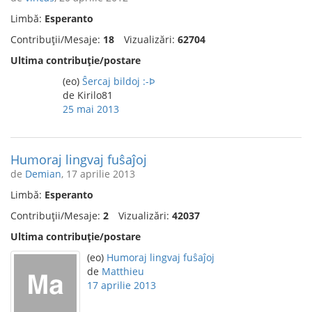
Limbă:
Esperanto
Contribuții/Mesaje:
18
Vizualizări:
62704
Ultima contribuție/postare
(eo)
Ŝercaj bildoj :-Þ
de Kirilo81
25 mai 2013
Humoraj lingvaj fuŝaĵoj
de
Demian
, 17 aprilie 2013
Limbă:
Esperanto
Contribuții/Mesaje:
2
Vizualizări:
42037
Ultima contribuție/postare
(eo)
Humoraj lingvaj fuŝaĵoj
de
Matthieu
17 aprilie 2013