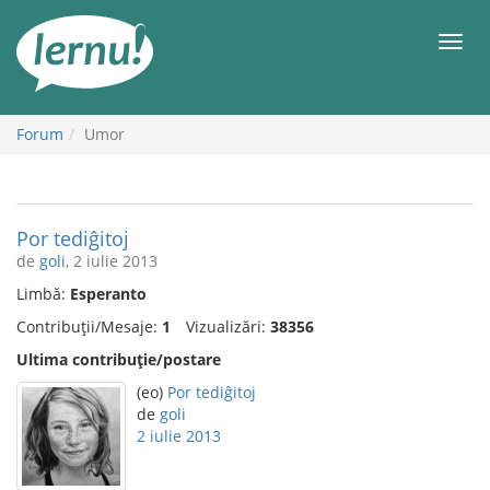
Mergi
la
Meni
conținut
Forum
Umor
Por tediĝitoj
de
goli
, 2 iulie 2013
Limbă:
Esperanto
Contribuții/Mesaje:
1
Vizualizări:
38356
Ultima contribuție/postare
(eo)
Por tediĝitoj
de
goli
2 iulie 2013