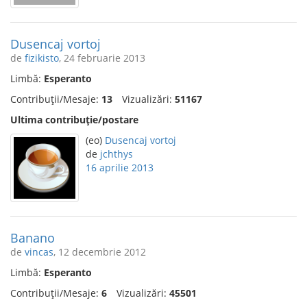
Dusencaj vortoj
de
fizikisto
, 24 februarie 2013
Limbă:
Esperanto
Contribuții/Mesaje:
13
Vizualizări:
51167
Ultima contribuție/postare
(eo)
Dusencaj vortoj
de
jchthys
16 aprilie 2013
Banano
de
vincas
, 12 decembrie 2012
Limbă:
Esperanto
Contribuții/Mesaje:
6
Vizualizări:
45501