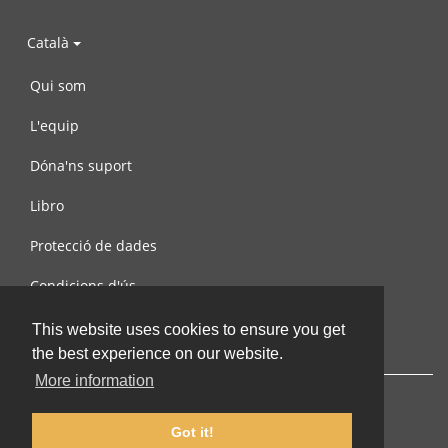
Català
Qui som
L'equip
Dóna'ns suport
Libro
Protecció de dades
Condicions d'ús
Contacta amb nosaltres
This website uses cookies to ensure you get
the best experience on our website.
More information
Got it!