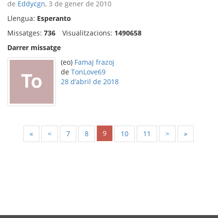
de
Eddycgn
, 3 de gener de 2010
Llengua:
Esperanto
Missatges:
736
Visualitzacions:
1490658
Darrer missatge
(eo)
Famaj frazoj
de
TonLove69
28 d’abril de 2018
9
«
<
7
8
10
11
>
»