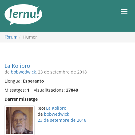
Al
contingut
Men
Fòrum
Humor
La Kolibro
de
bobwedwick
, 23 de setembre de 2018
Llengua:
Esperanto
Missatges:
1
Visualitzacions:
27848
Darrer missatge
(eo)
La Kolibro
de
bobwedwick
23 de setembre de 2018