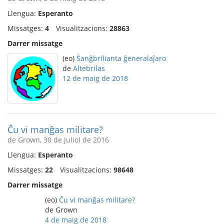
Llengua:
Esperanto
Missatges:
4
Visualitzacions:
28863
Darrer missatge
(eo)
Ŝanĝbrilianta ĝeneralaĵaro
de
Altebrilas
12 de maig de 2018
Ĉu vi manĝas militare?
de Grown, 30 de juliol de 2016
Llengua:
Esperanto
Missatges:
22
Visualitzacions:
98648
Darrer missatge
(eo)
Ĉu vi manĝas militare?
de Grown
4 de maig de 2018