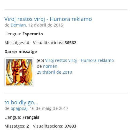
Viroj restos viroj - Humora reklamo
de
Demian
, 12 d’abril de 2015
Llengua:
Esperanto
Missatges:
4
Visualitzacions:
56562
Darrer missatge
(eo)
Viroj restos viroj - Humora reklamo
de
nornen
29 d’abril de 2018
to boldly go...
de
opajpoaj
, 16 de maig de 2017
Llengua:
Français
Missatges:
2
Visualitzacions:
37833