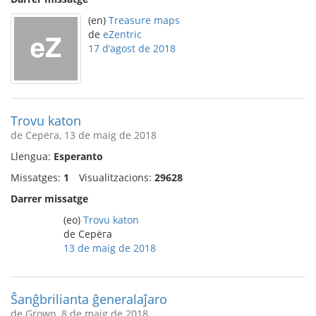
(en)
Treasure maps
de
eZentric
17 d’agost de 2018
Trovu katon
de Серёга, 13 de maig de 2018
Llengua:
Esperanto
Missatges:
1
Visualitzacions:
29628
Darrer missatge
(eo)
Trovu katon
de Серёга
13 de maig de 2018
Ŝanĝbrilianta ĝeneralaĵaro
de Grown, 8 de maig de 2018