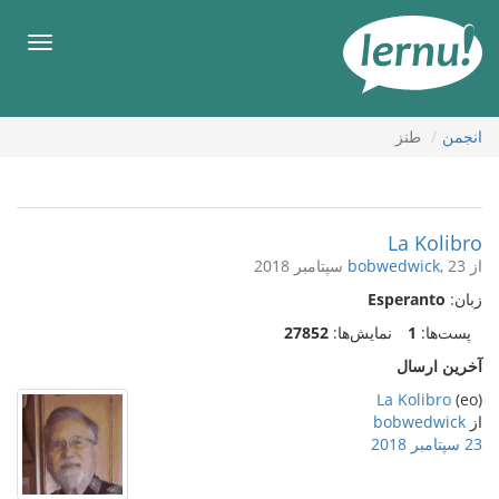
رود
ه
فهرس
حتوا
انجمن
طنز
La Kolibro
از
, 23 سپتامبر 2018
bobwedwick
زبان:
Esperanto
پست‌ها:
1
نمایش‌ها:
27852
آخرین ارسال
La Kolibro
(eo)
از
bobwedwick
23 سپتامبر 2018