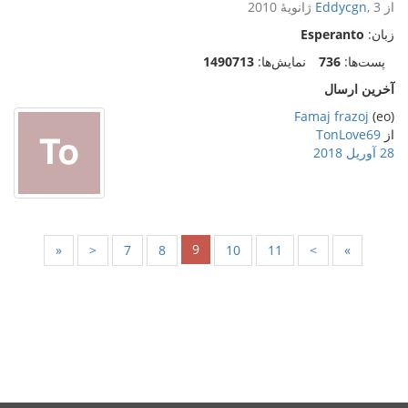
از
, 3 ژانویهٔ 2010
Eddycgn
زبان:
Esperanto
پست‌ها:
736
نمایش‌ها:
1490713
آخرین ارسال
Famaj frazoj
(eo)
از
TonLove69
28 آوریل 2018
9
«
<
7
8
10
11
>
»