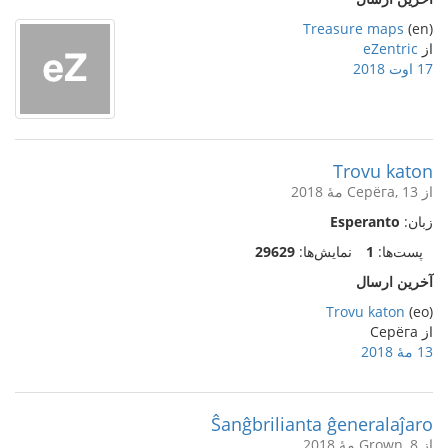
Treasure maps
(en)
از
eZentric
17 اوت 2018
Trovu katon
از Серёга, 13 مهٔ 2018
زبان:
Esperanto
پست‌ها:
1
نمایش‌ها:
29629
آخرین ارسال
Trovu katon
(eo)
از Серёга
13 مهٔ 2018
Ŝanĝbrilianta ĝeneralaĵaro
از Grown, 8 مهٔ 2018