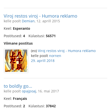
Viroj restos viroj - Humora reklamo
kelle poolt
Demian
, 12. aprill 2015
Keel:
Esperanto
Postitused:
4
Külastusi:
56571
Viimane postitus
(eo)
Viroj restos viroj - Humora reklamo
kelle poolt
nornen
29. aprill 2018
to boldly go...
kelle poolt
opajpoaj
, 16. mai 2017
Keel:
Français
Postitused:
2
Külastusi:
37842