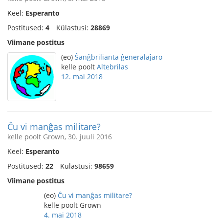
Keel:
Esperanto
Postitused:
4
Külastusi:
28869
Viimane postitus
(eo)
Ŝanĝbrilianta ĝeneralaĵaro
kelle poolt
Altebrilas
12. mai 2018
Ĉu vi manĝas militare?
kelle poolt Grown, 30. juuli 2016
Keel:
Esperanto
Postitused:
22
Külastusi:
98659
Viimane postitus
(eo)
Ĉu vi manĝas militare?
kelle poolt Grown
4. mai 2018