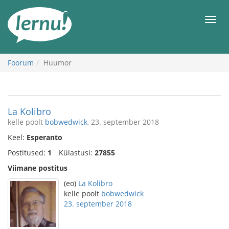
Sisu
juurde
Men
Foorum
Huumor
La Kolibro
kelle poolt
bobwedwick
, 23. september 2018
Keel:
Esperanto
Postitused:
1
Külastusi:
27855
Viimane postitus
(eo)
La Kolibro
kelle poolt
bobwedwick
23. september 2018