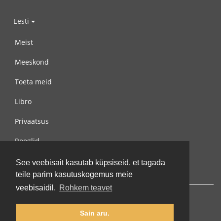
Eesti
Meist
Meeskond
Toeta meid
Libro
Privaatsus
Reeglid
Võta meiega ühendust
See veebisait kasutab küpsiseid, et tagada
teile parim kasutuskogemus meie
veebisaidil.
Rohkem teavet
Sain aru.