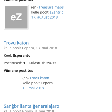
(en)
Treasure maps
kelle poolt
eZentric
17. august 2018
Trovu katon
kelle poolt Серёга, 13. mai 2018
Keel:
Esperanto
Postitused:
1
Külastusi:
29632
Viimane postitus
(eo)
Trovu katon
kelle poolt Серёга
13. mai 2018
Ŝanĝbrilianta ĝeneralaĵaro
kelle poolt Grown, 8. mai 2018