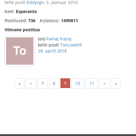
kelle poolt
Eddycgn
, 3. jaanuar 2010
Keel:
Esperanto
Postitused:
736
Külastusi:
1490811
Viimane postitus
(eo)
Famaj frazoj
kelle poolt
TonLove69
28. aprill 2018
9
«
<
7
8
10
11
>
»