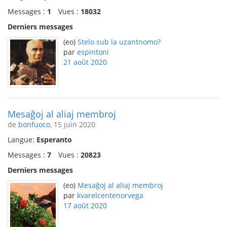
Messages :
1
Vues :
18032
Derniers messages
(eo)
Stelo sub la uzantnomo?
par
espintoni
21 août 2020
Mesaĝoj al aliaj membroj
de
bonfuoco
, 15 juin 2020
Langue:
Esperanto
Messages :
7
Vues :
20823
Derniers messages
(eo)
Mesaĝoj al aliaj membroj
par
kvarelcentenorvega
17 août 2020