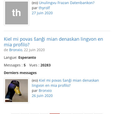
(eo)
Unulingvu Frazan Datenbankon?
par
thyrolf
27 juin 2020
Kiel mi povas ŝanĝi mian denaskan lingvon en
mia profilo?
de
Bronxio
, 22 juin 2020
Langue:
Esperanto
Messages :
5
Vues :
20283
Derniers messages
(eo)
Kiel mi povas ŝanĝi mian denaskan
lingvon en mia profilo?
par
Bronxio
26 juin 2020