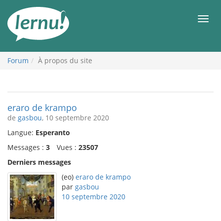
Aller
au
Men
contenu
Forum
À propos du site
eraro de krampo
de
gasbou
, 10 septembre 2020
Langue:
Esperanto
Messages :
3
Vues :
23507
Derniers messages
(eo)
eraro de krampo
par
gasbou
10 septembre 2020