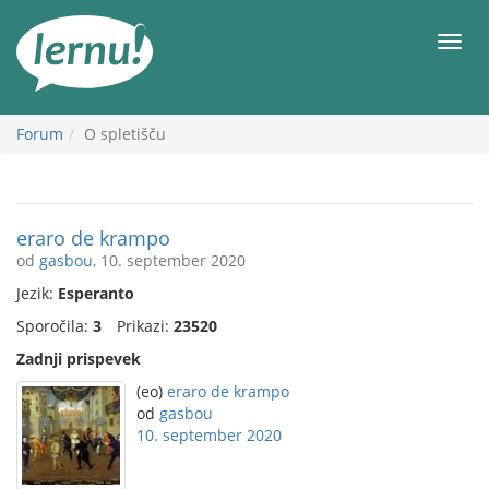
K
vsebini
Meni
Forum
O spletišču
eraro de krampo
od
gasbou
, 10. september 2020
Jezik:
Esperanto
Sporočila:
3
Prikazi:
23520
Zadnji prispevek
(eo)
eraro de krampo
od
gasbou
10. september 2020