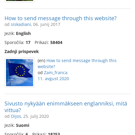
How to send message through this website?
od
siskadiani
, 06. junij 2017
Jezik:
English
Sporočila:
17
Prikazi:
58404
Zadnji prispevek
(en)
How to send message through this
website?
od
Zam_franca
11. avgust 2020
Sivusto nykyään enimmäkseen englanniksi, mitä
vittua?
od
Oijos
, 25. julij 2020
Jezik:
Suomi
Sporočila:
6
Prikazi:
18253