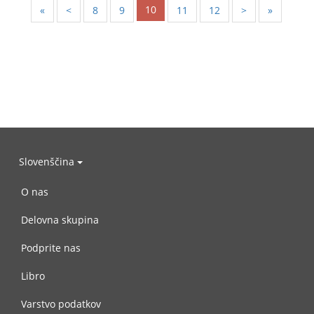
10
«
<
8
9
11
12
>
»
Slovenščina
O nas
Delovna skupina
Podprite nas
Libro
Varstvo podatkov