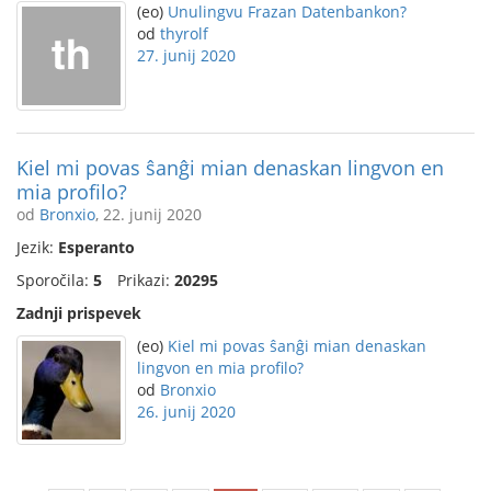
(eo)
Unulingvu Frazan Datenbankon?
od
thyrolf
27. junij 2020
Kiel mi povas ŝanĝi mian denaskan lingvon en
mia profilo?
od
Bronxio
, 22. junij 2020
Jezik:
Esperanto
Sporočila:
5
Prikazi:
20295
Zadnji prispevek
(eo)
Kiel mi povas ŝanĝi mian denaskan
lingvon en mia profilo?
od
Bronxio
26. junij 2020