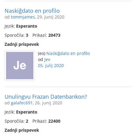
Naskiĝdato en profilo
od
tommjames
, 29. junij 2020
Jezik:
Esperanto
Sporočila:
3
Prikazi:
20473
Zadnji prispevek
(eo)
Naskiĝdato en profilo
od
Jev
05. julij 2020
Unulingvu Frazan Datenbankon?
od
galafec691
, 26. junij 2020
Jezik:
Esperanto
Sporočila:
2
Prikazi:
22400
Zadnji prispevek