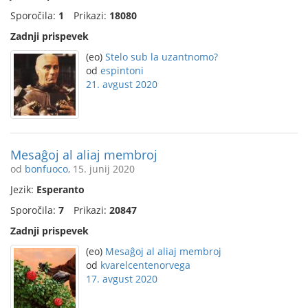
Sporočila:
1
Prikazi:
18080
Zadnji prispevek
(eo)
Stelo sub la uzantnomo?
od
espintoni
21. avgust 2020
Mesaĝoj al aliaj membroj
od
bonfuoco
, 15. junij 2020
Jezik:
Esperanto
Sporočila:
7
Prikazi:
20847
Zadnji prispevek
(eo)
Mesaĝoj al aliaj membroj
od
kvarelcentenorvega
17. avgust 2020