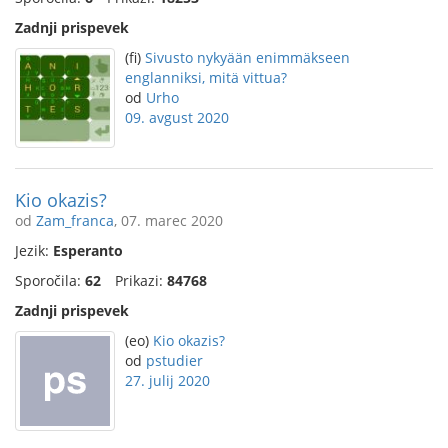
Zadnji prispevek
(fi)
Sivusto nykyään enimmäkseen
englanniksi, mitä vittua?
od
Urho
09. avgust 2020
Kio okazis?
od
Zam_franca
, 07. marec 2020
Jezik:
Esperanto
Sporočila:
62
Prikazi:
84768
Zadnji prispevek
(eo)
Kio okazis?
od
pstudier
27. julij 2020