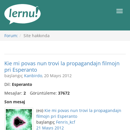
İçerik
Görüntüleme
Men
Forum:
Site hakkında
Kie mi povas nun trovi la propagandajn filmojn
pri Esperanto
başlangıç
Kanbirdo
, 20 Mayıs 2012
Dil:
Esperanto
Mesajlar:
2
Görüntüleme:
37672
Son mesaj
(eo)
Kie mi povas nun trovi la propagandajn
filmojn pri Esperanto
başlangıç
Fenris_kcf
21 Mayıs 2012