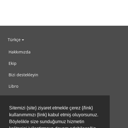
Türkçe
Hakkımızda
Ekip
Bizi destekleyin
Libro
Gizlilik Politikası
Sitemizi {site} ziyaret etmekle çerez {/link}
Kullanım Koşulları
kullanımımızı {link} kabul etmiş oluyorsunuz.
Bize ulaşın
Böylelikle size sunduğumuz hizmetin