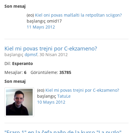
Son mesaj
(eo)
Kiel oni povas malŝalti la retpoŝtan sciigon?
başlangıç omid17
11 Mayıs 2012
Kiel mi povas trejni por C-ekzameno?
başlangıç
dpmsf
, 30 Nisan 2012
Dil:
Esperanto
Mesajlar:
6
Görüntüleme:
35785
Son mesaj
(eo)
Kiel mi povas trejni por C-ekzameno?
başlangıç
TatuLe
10 Mayıs 2012
"Eraro 1" en la ĉefa paĝo de la kurso "La puzlo"