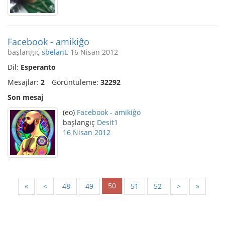
Facebook - amikiĝo
başlangıç
sbelant
, 16 Nisan 2012
Dil:
Esperanto
Mesajlar:
2
Görüntüleme:
32292
Son mesaj
(eo)
Facebook - amikiĝo
başlangıç
Desit1
16 Nisan 2012
50
«
<
48
49
51
52
>
»