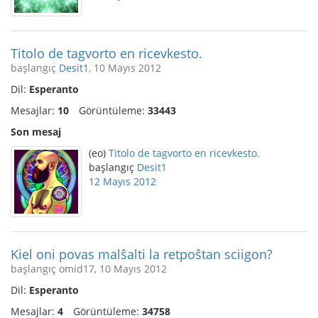
Titolo de tagvorto en ricevkesto.
başlangıç
Desit1
, 10 Mayıs 2012
Dil:
Esperanto
Mesajlar:
10
Görüntüleme:
33443
Son mesaj
(eo)
Titolo de tagvorto en ricevkesto.
başlangıç
Desit1
12 Mayıs 2012
Kiel oni povas malŝalti la retpoŝtan sciigon?
başlangıç omid17, 10 Mayıs 2012
Dil:
Esperanto
Mesajlar:
4
Görüntüleme:
34758