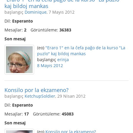
kaj bildoj mankas
başlangıç
Dominique
, 7 Mayıs 2012
Dil:
Esperanto
Mesajlar:
2
Görüntüleme:
36383
Son mesaj
(eo)
"Eraro 1" en la ĉefa paĝo de la kurso "La
puzlo" kaj bildoj mankas
başlangıç
erinja
8 Mayıs 2012
Konsilo por la ekzameno?
başlangıç
KetchupSoldier
, 29 Nisan 2012
Dil:
Esperanto
Mesajlar:
17
Görüntüleme:
45083
Son mesaj
(eo)
Konsilo por la ekzameno?