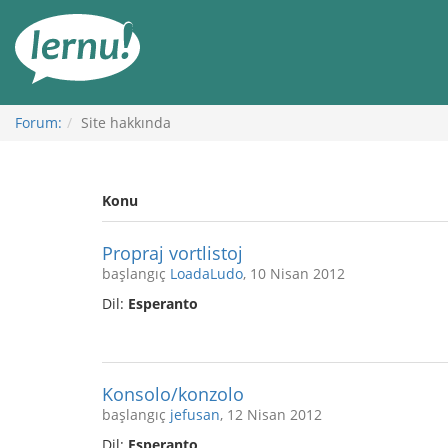
İçerik
Görüntüleme
Forum:
Site hakkında
Konu
Propraj vortlistoj
başlangıç
LoadaLudo
, 10 Nisan 2012
Dil:
Esperanto
Konsolo/konzolo
başlangıç
jefusan
, 12 Nisan 2012
Dil:
Esperanto