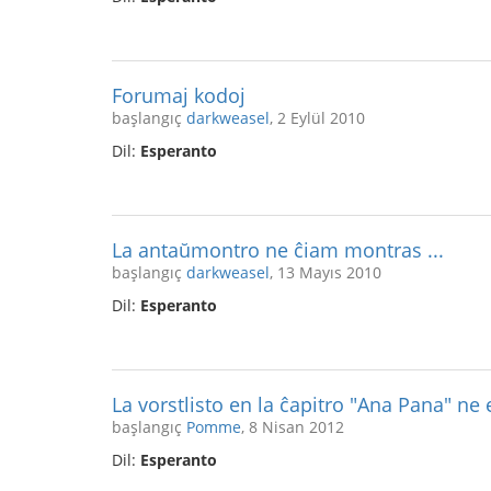
Forumaj kodoj
başlangıç
darkweasel
, 2 Eylül 2010
Dil:
Esperanto
La antaŭmontro ne ĉiam montras ...
başlangıç
darkweasel
, 13 Mayıs 2010
Dil:
Esperanto
La vorstlisto en la ĉapitro "Ana Pana" ne 
başlangıç
Pomme
, 8 Nisan 2012
Dil:
Esperanto