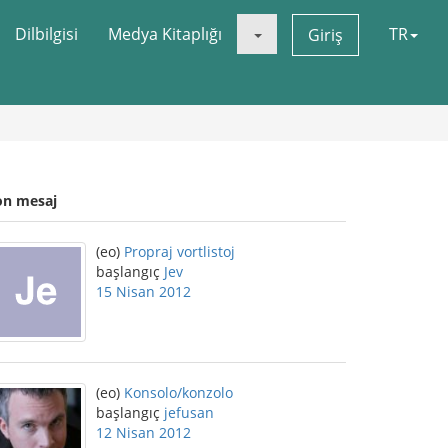
Dilbilgisi
Medya Kitaplığı
TR
Giriş
on mesaj
(eo)
Propraj vortlistoj
başlangıç
Jev
15 Nisan 2012
(eo)
Konsolo/konzolo
başlangıç
jefusan
12 Nisan 2012