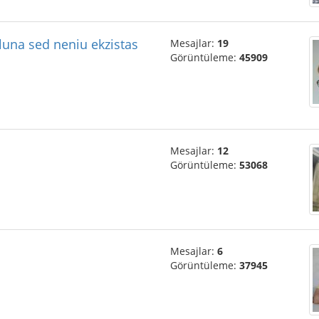
aluna sed neniu ekzistas
Mesajlar:
19
Görüntüleme:
45909
Mesajlar:
12
Görüntüleme:
53068
Mesajlar:
6
Görüntüleme:
37945