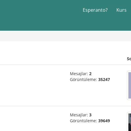
Esperanto?
Kurs
S
Mesajlar:
2
Görüntüleme:
35247
Mesajlar:
3
Görüntüleme:
39649