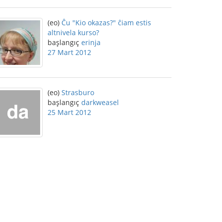
(eo)
Ĉu "Kio okazas?" ĉiam estis
altnivela kurso?
başlangıç
erinja
27 Mart 2012
(eo)
Strasburo
başlangıç
darkweasel
25 Mart 2012