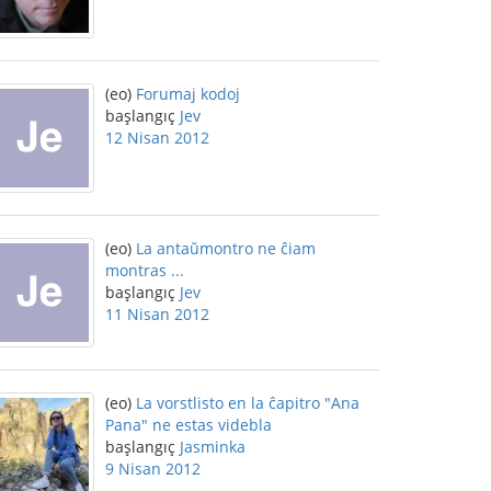
(eo)
Forumaj kodoj
başlangıç
Jev
12 Nisan 2012
(eo)
La antaŭmontro ne ĉiam
montras ...
başlangıç
Jev
11 Nisan 2012
(eo)
La vorstlisto en la ĉapitro "Ana
Pana" ne estas videbla
başlangıç
Jasminka
9 Nisan 2012