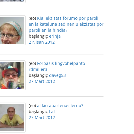
(eo)
Kial ekzistas forumo por paroli
en la kataluna sed neniu ekzistas por
paroli en la hindia?
başlangıç
erinja
2 Nisan 2012
(eo)
Forpasis lingvohelpanto
rdmiller3
başlangıç
daveg53
27 Mart 2012
(eo)
al kiu apartenas lernu?
başlangıç
Laf
27 Mart 2012