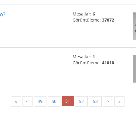
so?
Mesajlar:
6
Görüntüleme:
37072
Mesajlar:
1
Görüntüleme:
41010
51
«
<
49
50
52
53
>
»