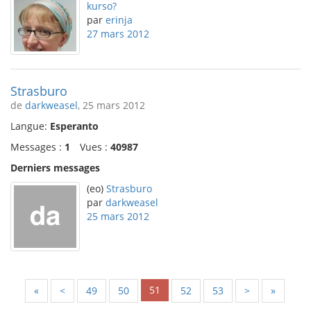
kurso?
par
erinja
27 mars 2012
Strasburo
de
darkweasel
, 25 mars 2012
Langue:
Esperanto
Messages :
1
Vues :
40987
Derniers messages
(eo)
Strasburo
par
darkweasel
25 mars 2012
51
«
<
49
50
52
53
>
»