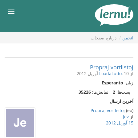
رود
ه
فهرس
حتوا
انجمن
درباره صفحات
Propraj vortlistoj
از
, 10 آوریل 2012
LoadaLudo
زبان:
Esperanto
پست‌ها:
2
نمایش‌ها:
35226
آخرین ارسال
Propraj vortlistoj
(eo)
از
Jev
15 آوریل 2012