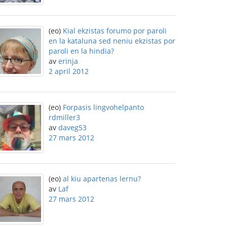
(eo)
Kial ekzistas forumo por paroli
en la kataluna sed neniu ekzistas por
paroli en la hindia?
av
erinja
2 april 2012
(eo)
Forpasis lingvohelpanto
rdmiller3
av
daveg53
27 mars 2012
(eo)
al kiu apartenas lernu?
av
Laf
27 mars 2012