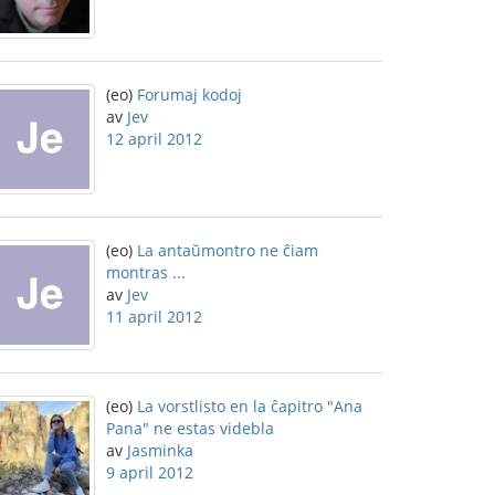
(eo)
Forumaj kodoj
av
Jev
12 april 2012
(eo)
La antaŭmontro ne ĉiam
montras ...
av
Jev
11 april 2012
(eo)
La vorstlisto en la ĉapitro "Ana
Pana" ne estas videbla
av
Jasminka
9 april 2012