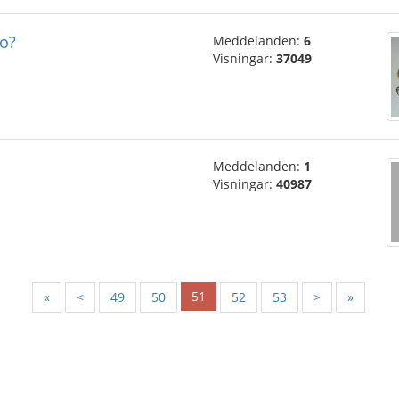
so?
Meddelanden:
6
Visningar:
37049
Meddelanden:
1
Visningar:
40987
51
«
<
49
50
52
53
>
»