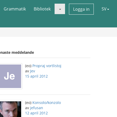
Grammatik
Bibliotek
SV
Logga in
enaste meddelande
(eo)
Propraj vortlistoj
av
Jev
15 april 2012
(eo)
Konsolo/konzolo
av
jefusan
12 april 2012