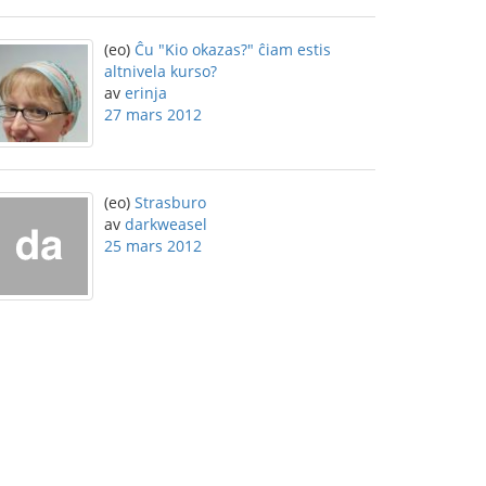
(eo)
Ĉu "Kio okazas?" ĉiam estis
altnivela kurso?
av
erinja
27 mars 2012
(eo)
Strasburo
av
darkweasel
25 mars 2012