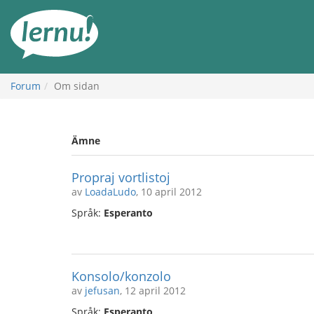
Till
sidans
innehåll
Forum
Om sidan
Ämne
Propraj vortlistoj
av
LoadaLudo
, 10 april 2012
Språk:
Esperanto
Konsolo/konzolo
av
jefusan
, 12 april 2012
Språk:
Esperanto