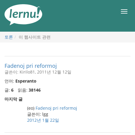
본
문
메
으
뉴
로
토론
이 웹사이트 관련
Fadenoj pri reformoj
글쓴이: Kirilo81, 2011년 12월 12일
언어:
Esperanto
글:
6
읽음:
38146
마지막 글
(eo)
Fadenoj pri reformoj
글쓴이: lgg
2012년 1월 22일