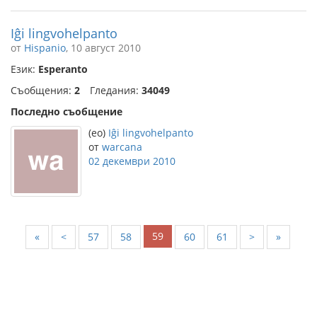
Iĝi lingvohelpanto
от
Hispanio
, 10 август 2010
Език:
Esperanto
Съобщения:
2
Гледания:
34049
Последно съобщение
(eo)
Iĝi lingvohelpanto
от
warcana
02 декември 2010
59
«
<
57
58
60
61
>
»