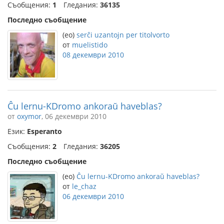
Съобщения:
1
Гледания:
36135
Последно съобщение
(eo)
serĉi uzantojn per titolvorto
от
muelistido
08 декември 2010
Ĉu lernu-KDromo ankoraŭ haveblas?
от
oxymor
, 06 декември 2010
Език:
Esperanto
Съобщения:
2
Гледания:
36205
Последно съобщение
(eo)
Ĉu lernu-KDromo ankoraŭ haveblas?
от
le_chaz
06 декември 2010