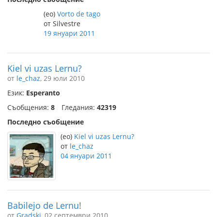
(eo)
Vorto de tago
от Silvestre
19 януари 2011
Kiel vi uzas Lernu?
от
le_chaz
, 29 юли 2010
Език:
Esperanto
Съобщения:
8
Гледания:
42319
Последно съобщение
(eo)
Kiel vi uzas Lernu?
от
le_chaz
04 януари 2011
Babilejo de Lernu!
от
Gradski
, 02 септември 2010