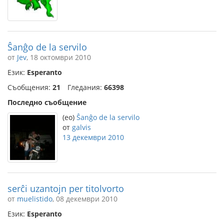
Ŝanĝo de la servilo
от
Jev
, 18 октомври 2010
Език:
Esperanto
Съобщения:
21
Гледания:
66398
Последно съобщение
(eo)
Ŝanĝo de la servilo
от
galvis
13 декември 2010
serĉi uzantojn per titolvorto
от
muelistido
, 08 декември 2010
Език:
Esperanto