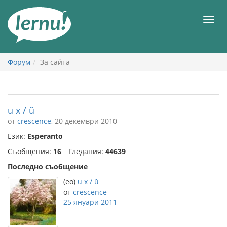
Към
съдържанието
Мен
Форум
За сайта
u x / ŭ
от
crescence
, 20 декември 2010
Език:
Esperanto
Съобщения:
16
Гледания:
44639
Последно съобщение
(eo)
u x / ŭ
от
crescence
25 януари 2011