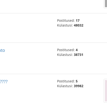
Postitused:
17
Külastusi:
48032
nto
Postitused:
4
Külastusi:
38731
????
Postitused:
5
Külastusi:
39982