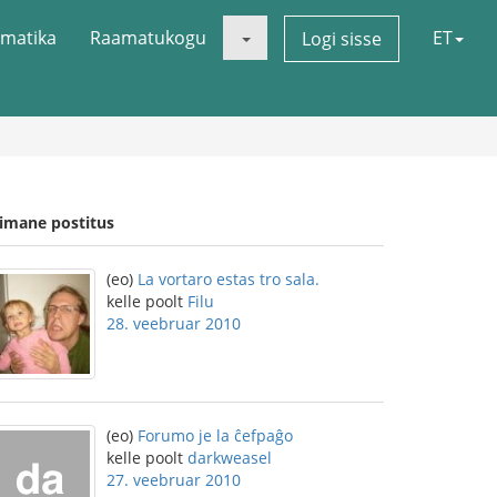
matika
Raamatukogu
ET
Logi sisse
iimane postitus
(eo)
La vortaro estas tro sala.
kelle poolt
Filu
28. veebruar 2010
(eo)
Forumo je la ĉefpaĝo
kelle poolt
darkweasel
27. veebruar 2010