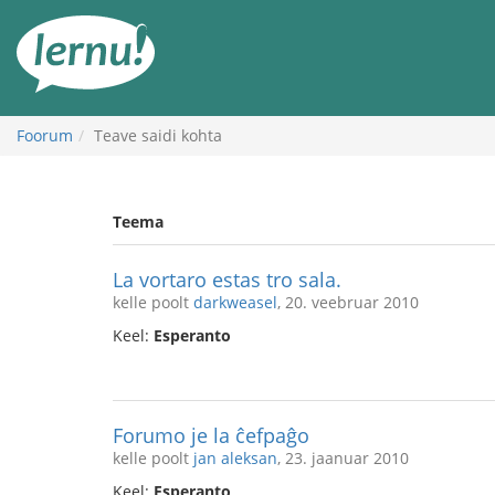
Sisu
juurde
Foorum
Teave saidi kohta
Teema
La vortaro estas tro sala.
kelle poolt
darkweasel
, 20. veebruar 2010
Keel:
Esperanto
Forumo je la ĉefpaĝo
kelle poolt
jan aleksan
, 23. jaanuar 2010
Keel:
Esperanto