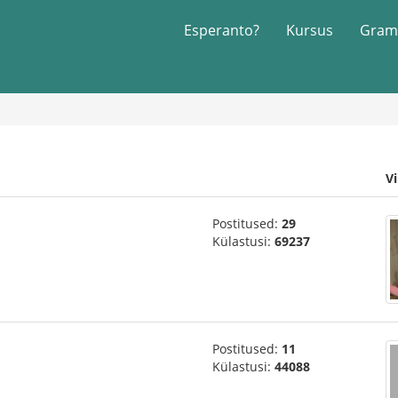
Esperanto?
Kursus
Gram
V
Postitused:
29
Külastusi:
69237
Postitused:
11
Külastusi:
44088