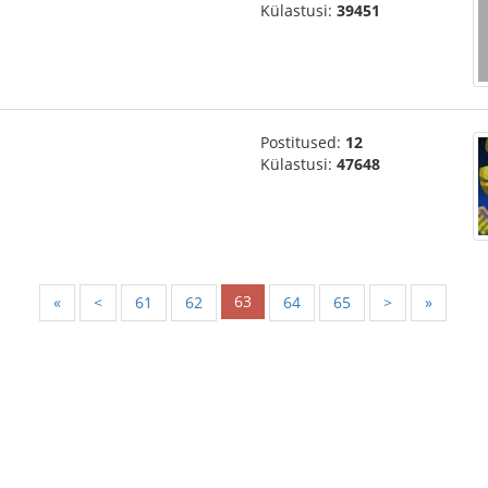
Külastusi:
39451
Postitused:
12
Külastusi:
47648
63
«
<
61
62
64
65
>
»