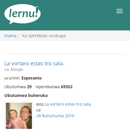
Ku
rupapuro
Urut
rw'ibirimwo
Inama
Ku vyerekeye urubuga
La vortaro estas tro sala.
ca, kivuye
ururimi:
Esperanto
Ubutumwa
29
Ivyerekanwa
69352
Ubutumwa buheruka
(eo)
La vortaro estas tro sala.
ca
28 Ruhuhuma 2010