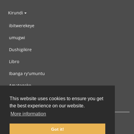
Kirundi
ibitwerekeye
umugwi
Dushigikire
Libro
Ibanga ry'umuntu
Amategeko
Turondere
This website uses cookies to ensure you get
the best experience on our website.
More information
Got it!