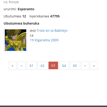
ca, kivuye
ururimi:
Esperanto
Ubutumwa
12
Ivyerekanwa
47795
Ubutumwa buheruka
(eo)
Trolo en la Babilejo
ca
19 Kigarama 2009
63
«
<
61
62
64
65
>
»