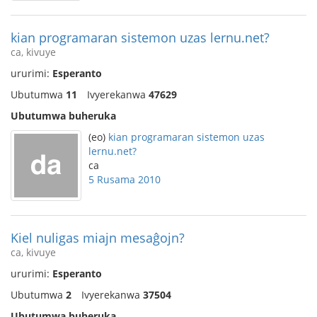
kian programaran sistemon uzas lernu.net?
ca, kivuye
ururimi:
Esperanto
Ubutumwa
11
Ivyerekanwa
47629
Ubutumwa buheruka
(eo)
kian programaran sistemon uzas
lernu.net?
ca
5 Rusama 2010
Kiel nuligas miajn mesaĝojn?
ca, kivuye
ururimi:
Esperanto
Ubutumwa
2
Ivyerekanwa
37504
Ubutumwa buheruka