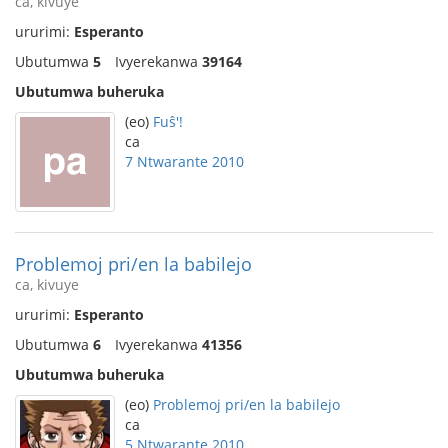
ca, kivuye
ururimi:
Esperanto
Ubutumwa
5
Ivyerekanwa
39164
Ubutumwa buheruka
(eo)
Fuŝ'!
ca
7 Ntwarante 2010
Problemoj pri/en la babilejo
ca, kivuye
ururimi:
Esperanto
Ubutumwa
6
Ivyerekanwa
41356
Ubutumwa buheruka
(eo)
Problemoj pri/en la babilejo
ca
5 Ntwarante 2010