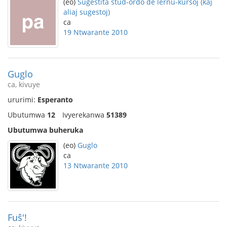
(eo)
Sugestita stud-ordo de lernu-kursoj (kaj
aliaj sugestoj)
ca
19 Ntwarante 2010
Guglo
ca, kivuye
ururimi:
Esperanto
Ubutumwa
12
Ivyerekanwa
51389
Ubutumwa buheruka
(eo)
Guglo
ca
13 Ntwarante 2010
Fuŝ'!