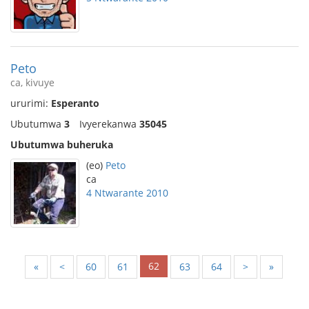
Peto
ca, kivuye
ururimi:
Esperanto
Ubutumwa
3
Ivyerekanwa
35045
Ubutumwa buheruka
(eo)
Peto
ca
4 Ntwarante 2010
62
«
<
60
61
63
64
>
»