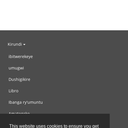
Kirundi
ibitwerekeye
umugwi
Dushigikire
Libro
Ibanga ry'umuntu
Amategeko
Turondere
This website uses cookies to ensure you get