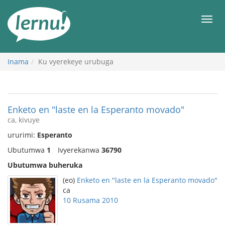
Ku
rupapuro
Urut
rw'ibirimwo
Inama
Ku vyerekeye urubuga
Enketo en "laste en la Esperanto movado"
ca, kivuye
ururimi:
Esperanto
Ubutumwa
1
Ivyerekanwa
36790
Ubutumwa buheruka
(eo)
Enketo en "laste en la Esperanto movado"
ca
10 Rusama 2010