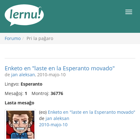
Al
la
Men
enhavo
Forumo
Pri la paĝaro
Enketo en "laste en la Esperanto movado"
de
jan aleksan
, 2010-majo-10
Lingvo:
Esperanto
Mesaĝoj:
1
Montroj:
36776
Lasta mesaĝo
(eo)
Enketo en "laste en la Esperanto movado"
de
jan aleksan
2010-majo-10