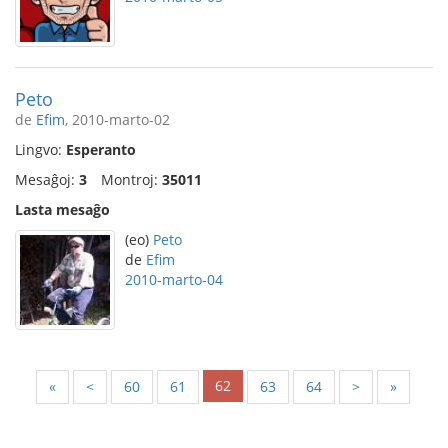
Peto
de
Efim
, 2010-marto-02
Lingvo:
Esperanto
Mesaĝoj:
3
Montroj:
35011
Lasta mesaĝo
(eo)
Peto
de
Efim
2010-marto-04
62
«
<
60
61
63
64
>
»