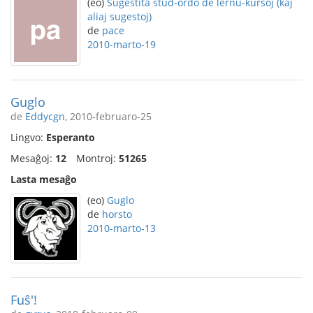
(eo)
Sugestita stud-ordo de lernu-kursoj (kaj
aliaj sugestoj)
de
pace
2010-marto-19
Guglo
de
Eddycgn
, 2010-februaro-25
Lingvo:
Esperanto
Mesaĝoj:
12
Montroj:
51265
Lasta mesaĝo
(eo)
Guglo
de
horsto
2010-marto-13
Fuŝ'!