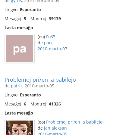
de
gyrus
, 2010-februaro-09
Lingvo:
Esperanto
Mesaĝoj:
5
Montroj:
39139
Lasta mesaĝo
(eo)
Fuŝ'!
de
pace
2010-marto-07
Problemoj pri/en la babilejo
de
patrik
, 2010-marto-05
Lingvo:
Esperanto
Mesaĝoj:
6
Montroj:
41326
Lasta mesaĝo
(eo)
Problemoj pri/en la babilejo
de
jan aleksan
2010-marto-05