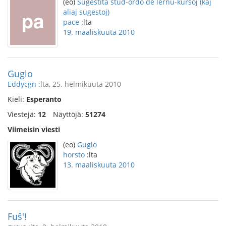
(eo)
Sugestita stud-ordo de lernu-kursoj (kaj
aliaj sugestoj)
pace
:lta
19. maaliskuuta 2010
Guglo
Eddycgn
:lta, 25. helmikuuta 2010
Kieli:
Esperanto
Viestejä:
12
Näyttöjä:
51274
Viimeisin viesti
(eo)
Guglo
horsto
:lta
13. maaliskuuta 2010
Fuŝ'!