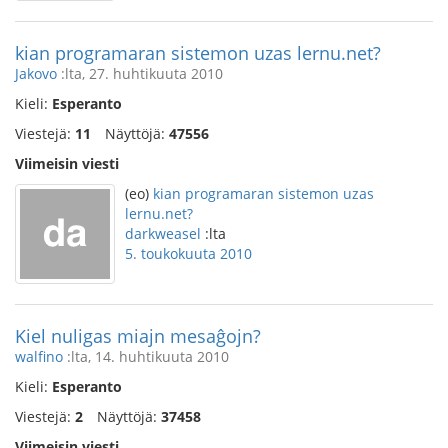
kian programaran sistemon uzas lernu.net?
Jakovo
:lta, 27. huhtikuuta 2010
Kieli:
Esperanto
Viestejä:
11
Näyttöjä:
47556
Viimeisin viesti
(eo)
kian programaran sistemon uzas
lernu.net?
darkweasel
:lta
5. toukokuuta 2010
Kiel nuligas miajn mesaĝojn?
walfino
:lta, 14. huhtikuuta 2010
Kieli:
Esperanto
Viestejä:
2
Näyttöjä:
37458
Viimeisin viesti