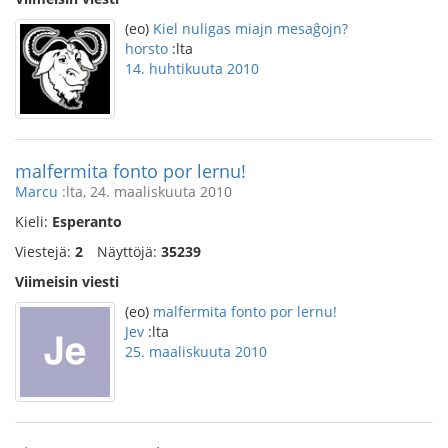
(eo)
Kiel nuligas miajn mesaĝojn?
horsto
:lta
14. huhtikuuta 2010
malfermita fonto por lernu!
Marcu
:lta, 24. maaliskuuta 2010
Kieli:
Esperanto
Viestejä:
2
Näyttöjä:
35239
Viimeisin viesti
(eo)
malfermita fonto por lernu!
Jev
:lta
25. maaliskuuta 2010