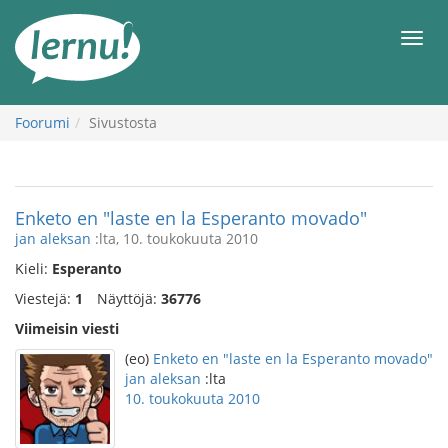
Tästä
sisältöön
Men
Foorumi
Sivustosta
Enketo en "laste en la Esperanto movado"
jan aleksan
:lta, 10. toukokuuta 2010
Kieli:
Esperanto
Viestejä:
1
Näyttöjä:
36776
Viimeisin viesti
(eo)
Enketo en "laste en la Esperanto movado"
jan aleksan
:lta
10. toukokuuta 2010