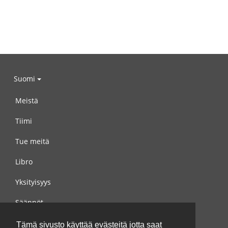
Suomi
Meistä
Tiimi
Tue meitä
Libro
Yksityisyys
Säännöt
Ota yhteyttä meihin
Tämä sivusto käyttää evästeitä jotta saat