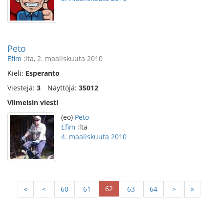
Peto
Efim
:lta, 2. maaliskuuta 2010
Kieli:
Esperanto
Viestejä:
3
Näyttöjä:
35012
Viimeisin viesti
(eo)
Peto
Efim
:lta
4. maaliskuuta 2010
62
«
<
60
61
63
64
>
»