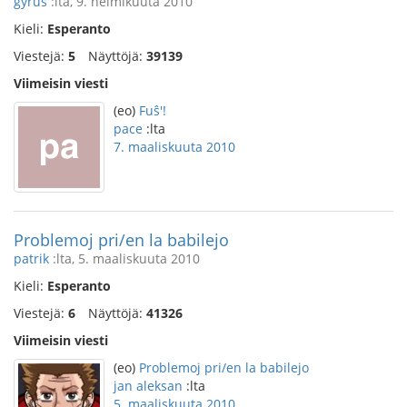
gyrus
:lta, 9. helmikuuta 2010
Kieli:
Esperanto
Viestejä:
5
Näyttöjä:
39139
Viimeisin viesti
(eo)
Fuŝ'!
pace
:lta
7. maaliskuuta 2010
Problemoj pri/en la babilejo
patrik
:lta, 5. maaliskuuta 2010
Kieli:
Esperanto
Viestejä:
6
Näyttöjä:
41326
Viimeisin viesti
(eo)
Problemoj pri/en la babilejo
jan aleksan
:lta
5. maaliskuuta 2010