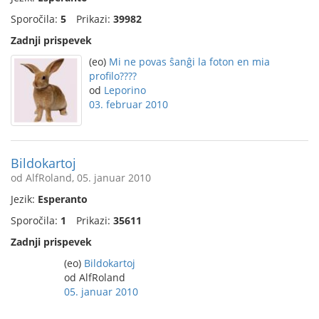
Sporočila:
5
Prikazi:
39982
Zadnji prispevek
(eo)
Mi ne povas ŝanĝi la foton en mia
profilo????
od
Leporino
03. februar 2010
Bildokartoj
od AlfRoland, 05. januar 2010
Jezik:
Esperanto
Sporočila:
1
Prikazi:
35611
Zadnji prispevek
(eo)
Bildokartoj
od AlfRoland
05. januar 2010