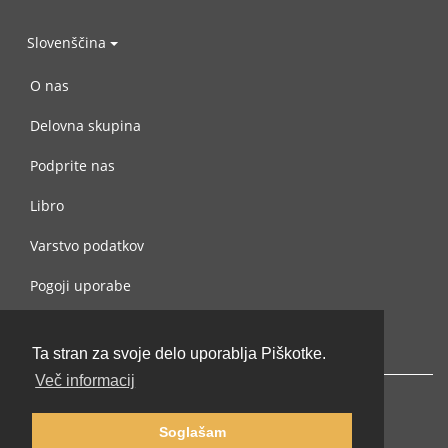
Slovenščina
O nas
Delovna skupina
Podprite nas
Libro
Varstvo podatkov
Pogoji uporabe
Navežite stik z nami
Ta stran za svoje delo uporablja Piškotke.
Več informacij
Soglašam