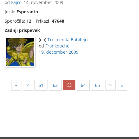
od
Fajro
, 14. november 2009
Jezik:
Esperanto
Sporočila:
12
Prikazi:
47648
Zadnji prispevek
(eo)
Trolo en la Babilejo
od
Frankouche
19. december 2009
63
«
<
61
62
64
65
>
»