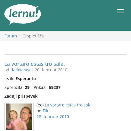
K
vsebini
Meni
Forum
O spletišču
La vortaro estas tro sala.
od
darkweasel
, 20. februar 2010
Jezik:
Esperanto
Sporočila:
29
Prikazi:
69237
Zadnji prispevek
(eo)
La vortaro estas tro sala.
od
Filu
28. februar 2010