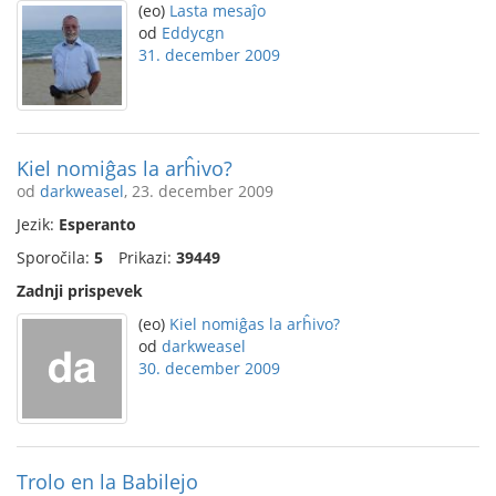
(eo)
Lasta mesaĵo
od
Eddycgn
31. december 2009
Kiel nomiĝas la arĥivo?
od
darkweasel
, 23. december 2009
Jezik:
Esperanto
Sporočila:
5
Prikazi:
39449
Zadnji prispevek
(eo)
Kiel nomiĝas la arĥivo?
od
darkweasel
30. december 2009
Trolo en la Babilejo