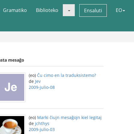
Gramatiko
Biblioteko
EO
Ensaluti
asta mesaĝo
(eo)
Ĉu cimo en la traduksistemo?
de
Jev
2009-julio-08
(eo)
Marki ĉiujn mesaĝojn kiel legitaj
de
jchthys
2009-julio-03