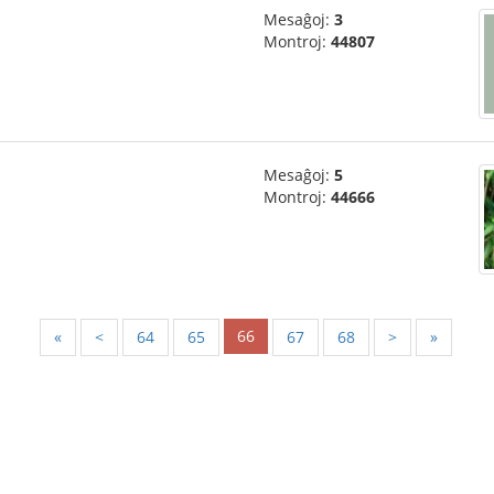
Mesaĝoj:
3
Montroj:
44807
Mesaĝoj:
5
Montroj:
44666
66
«
<
64
65
67
68
>
»