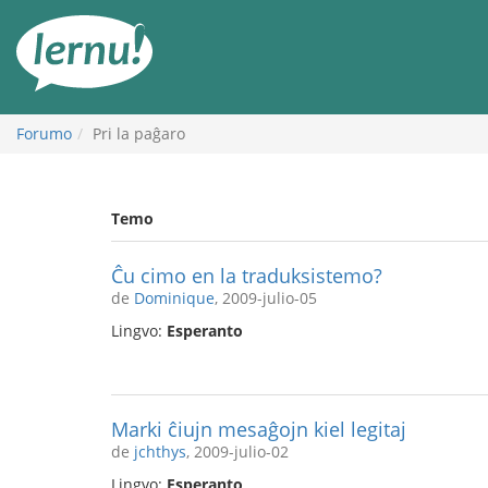
Al
la
enhavo
Forumo
Pri la paĝaro
Temo
Ĉu cimo en la traduksistemo?
de
Dominique
, 2009-julio-05
Lingvo:
Esperanto
Marki ĉiujn mesaĝojn kiel legitaj
de
jchthys
, 2009-julio-02
Lingvo:
Esperanto