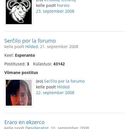
kelle poolt
horsto
23. september 2008
Serĉilo por la forumo
kelle poolt
Hilded
, 21. september 2008
Keel:
Esperanto
Postitused:
3
Külastusi:
43142
Viimane postitus
(eo)
Serĉilo por la forumo
kelle poolt
Hilded
22. september 2008
Eraro en ekzerco
kelle poolt
Desideratist
, 10. september 2008