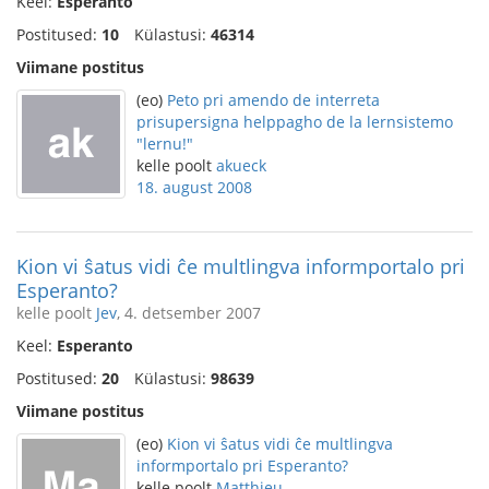
Keel:
Esperanto
Postitused:
10
Külastusi:
46314
Viimane postitus
(eo)
Peto pri amendo de interreta
prisupersigna helppagho de la lernsistemo
"lernu!"
kelle poolt
akueck
18. august 2008
Kion vi ŝatus vidi ĉe multlingva informportalo pri
Esperanto?
kelle poolt
Jev
, 4. detsember 2007
Keel:
Esperanto
Postitused:
20
Külastusi:
98639
Viimane postitus
(eo)
Kion vi ŝatus vidi ĉe multlingva
informportalo pri Esperanto?
kelle poolt
Matthieu