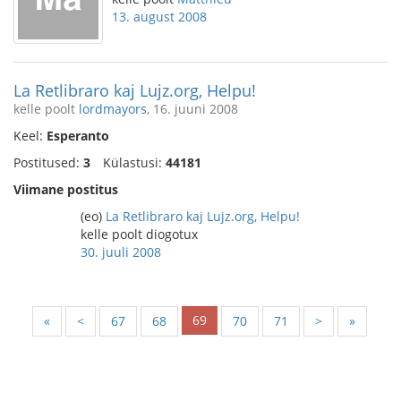
13. august 2008
La Retlibraro kaj Lujz.org, Helpu!
kelle poolt
lordmayors
, 16. juuni 2008
Keel:
Esperanto
Postitused:
3
Külastusi:
44181
Viimane postitus
(eo)
La Retlibraro kaj Lujz.org, Helpu!
kelle poolt diogotux
30. juuli 2008
69
«
<
67
68
70
71
>
»