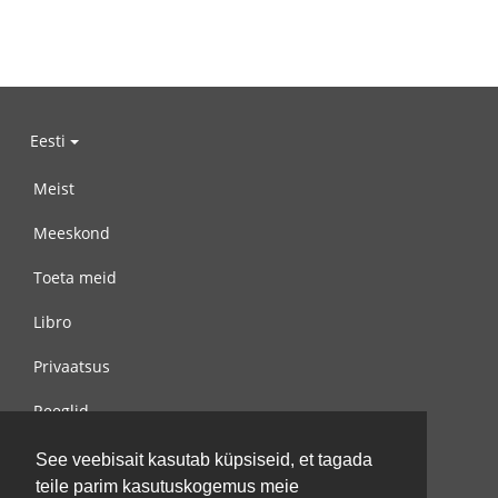
Eesti
Meist
Meeskond
Toeta meid
Libro
Privaatsus
Reeglid
Võta meiega ühendust
See veebisait kasutab küpsiseid, et tagada
teile parim kasutuskogemus meie