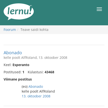
Sisu
juurde
Men
Foorum
Teave saidi kohta
Abonado
kelle poolt AlfRoland, 13. oktoober 2008
Keel:
Esperanto
Postitused:
1
Külastusi:
43468
Viimane postitus
(eo)
Abonado
kelle poolt AlfRoland
13. oktoober 2008