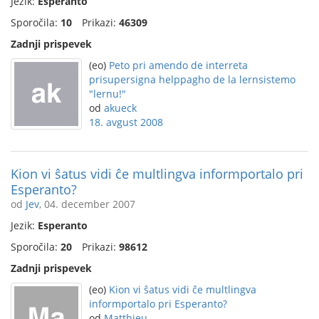
Jezik:
Esperanto
Sporočila:
10
Prikazi:
46309
Zadnji prispevek
(eo)
Peto pri amendo de interreta
prisupersigna helppagho de la lernsistemo
"lernu!"
od
akueck
18. avgust 2008
Kion vi ŝatus vidi ĉe multlingva informportalo pri
Esperanto?
od
Jev
, 04. december 2007
Jezik:
Esperanto
Sporočila:
20
Prikazi:
98612
Zadnji prispevek
(eo)
Kion vi ŝatus vidi ĉe multlingva
informportalo pri Esperanto?
od
Matthieu