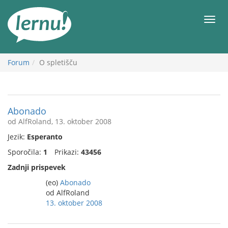
K
vsebini
Meni
Forum
O spletišču
Abonado
od AlfRoland, 13. oktober 2008
Jezik:
Esperanto
Sporočila:
1
Prikazi:
43456
Zadnji prispevek
(eo)
Abonado
od AlfRoland
13. oktober 2008