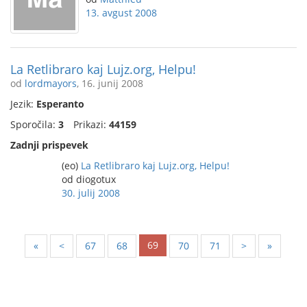
13. avgust 2008
La Retlibraro kaj Lujz.org, Helpu!
od
lordmayors
, 16. junij 2008
Jezik:
Esperanto
Sporočila:
3
Prikazi:
44159
Zadnji prispevek
(eo)
La Retlibraro kaj Lujz.org, Helpu!
od diogotux
30. julij 2008
69
«
<
67
68
70
71
>
»