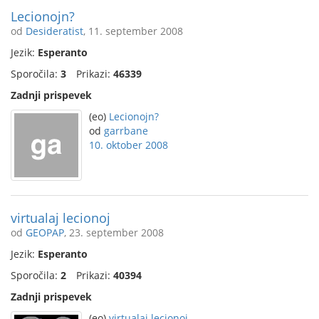
Lecionojn?
od
Desideratist
, 11. september 2008
Jezik:
Esperanto
Sporočila:
3
Prikazi:
46339
Zadnji prispevek
(eo)
Lecionojn?
od
garrbane
10. oktober 2008
virtualaj lecionoj
od
GEOPAP
, 23. september 2008
Jezik:
Esperanto
Sporočila:
2
Prikazi:
40394
Zadnji prispevek
(eo)
virtualaj lecionoj