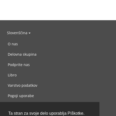
Slovenščina
O nas
Delovna skupina
Podprite nas
Libro
Varstvo podatkov
Pogoji uporabe
Navežite stik z nami
Ta stran za svoje delo uporablja Piškotke.