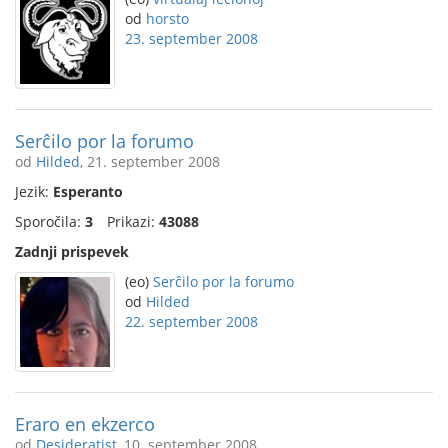
od
horsto
23. september 2008
Serĉilo por la forumo
od
Hilded
, 21. september 2008
Jezik:
Esperanto
Sporočila:
3
Prikazi:
43088
Zadnji prispevek
(eo)
Serĉilo por la forumo
od
Hilded
22. september 2008
Eraro en ekzerco
od
Desideratist
, 10. september 2008