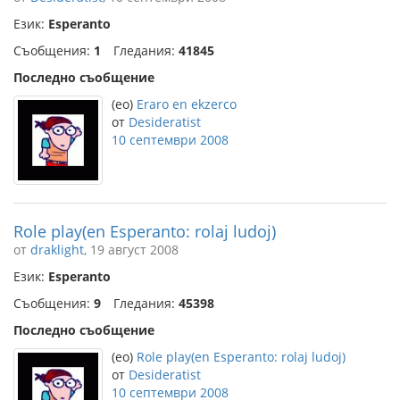
Език:
Esperanto
Съобщения:
1
Гледания:
41845
Последно съобщение
(eo)
Eraro en ekzerco
от
Desideratist
10 септември 2008
Role play(en Esperanto: rolaj ludoj)
от
draklight
, 19 август 2008
Език:
Esperanto
Съобщения:
9
Гледания:
45398
Последно съобщение
(eo)
Role play(en Esperanto: rolaj ludoj)
от
Desideratist
10 септември 2008