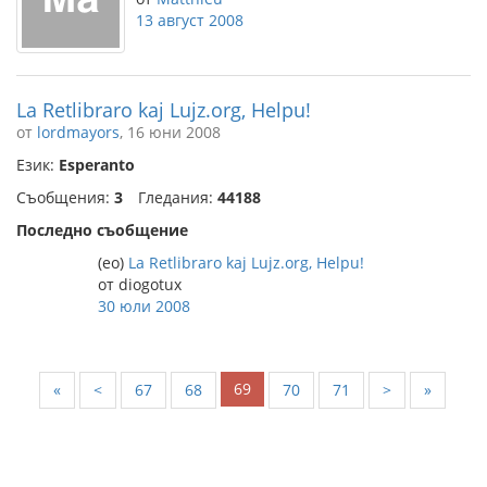
13 август 2008
La Retlibraro kaj Lujz.org, Helpu!
от
lordmayors
, 16 юни 2008
Език:
Esperanto
Съобщения:
3
Гледания:
44188
Последно съобщение
(eo)
La Retlibraro kaj Lujz.org, Helpu!
от diogotux
30 юли 2008
69
«
<
67
68
70
71
>
»