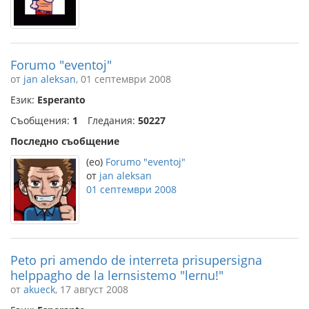
Forumo "eventoj"
от
jan aleksan
, 01 септември 2008
Език:
Esperanto
Съобщения:
1
Гледания:
50227
Последно съобщение
(eo)
Forumo "eventoj"
от
jan aleksan
01 септември 2008
Peto pri amendo de interreta prisupersigna
helppagho de la lernsistemo "lernu!"
от
akueck
, 17 август 2008