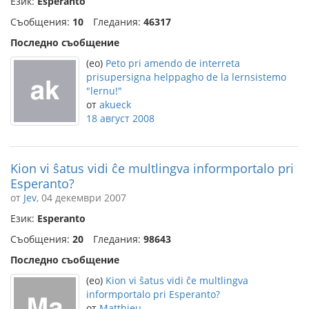
Език:
Esperanto
Съобщения:
10
Гледания:
46317
Последно съобщение
(eo)
Peto pri amendo de interreta
prisupersigna helppagho de la lernsistemo
"lernu!"
от
akueck
18 август 2008
Kion vi ŝatus vidi ĉe multlingva informportalo pri
Esperanto?
от
Jev
, 04 декември 2007
Език:
Esperanto
Съобщения:
20
Гледания:
98643
Последно съобщение
(eo)
Kion vi ŝatus vidi ĉe multlingva
informportalo pri Esperanto?
от
Matthieu