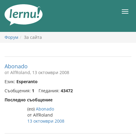
Към
съдържанието
Мен
Форум
За сайта
Abonado
от AlfRoland, 13 октомври 2008
Език:
Esperanto
Съобщения:
1
Гледания:
43472
Последно съобщение
(eo)
Abonado
от AlfRoland
13 октомври 2008