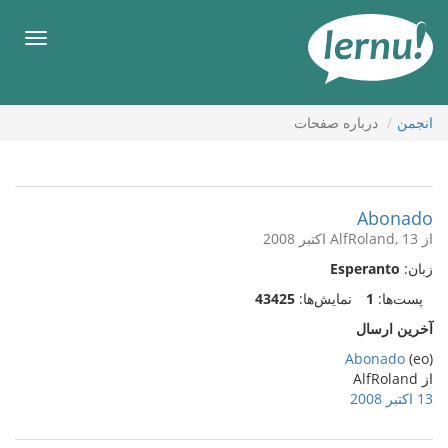
رود
ه
فهرس
حتوا
انجمن
درباره صفحات
Abonado
از AlfRoland, 13 اکتبر 2008
زبان:
Esperanto
پست‌ها:
1
نمایش‌ها:
43425
آخرین ارسال
Abonado
(eo)
از AlfRoland
13 اکتبر 2008