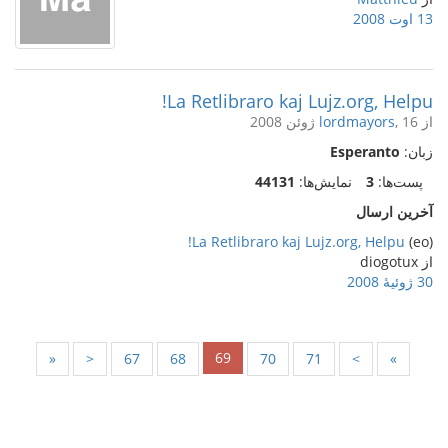
13 اوت 2008
La Retlibraro kaj Lujz.org, Helpu!
از
, 16 ژوئن 2008
lordmayors
زبان:
Esperanto
پست‌ها:
3
نمایش‌ها:
44131
آخرین ارسال
La Retlibraro kaj Lujz.org, Helpu!
(eo)
از diogotux
30 ژوئیهٔ 2008
69
«
<
67
68
70
71
>
»