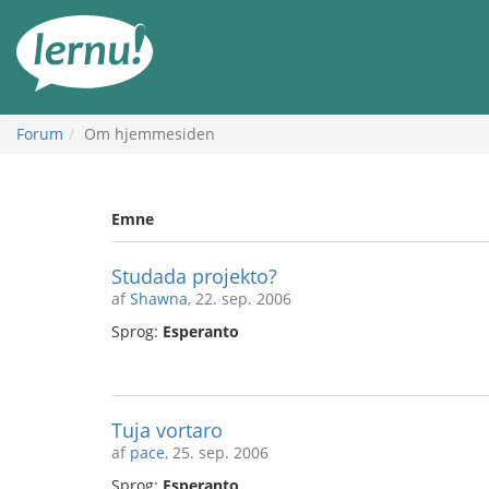
Til
indholdet
Forum
Om hjemmesiden
Emne
Studada projekto?
af
Shawna
, 22. sep. 2006
Sprog:
Esperanto
Tuja vortaro
af
pace
, 25. sep. 2006
Sprog:
Esperanto