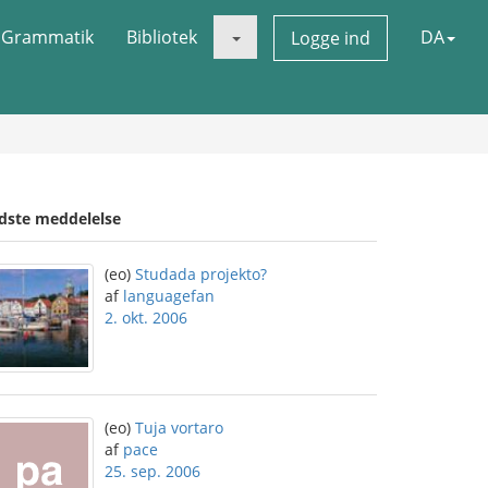
Grammatik
Bibliotek
DA
Logge ind
idste meddelelse
(eo)
Studada projekto?
af
languagefan
2. okt. 2006
(eo)
Tuja vortaro
af
pace
25. sep. 2006