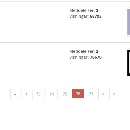
Meddelelser:
2
Visninger:
68793
Meddelelser:
2
Visninger:
76670
76
«
<
73
74
75
77
>
»