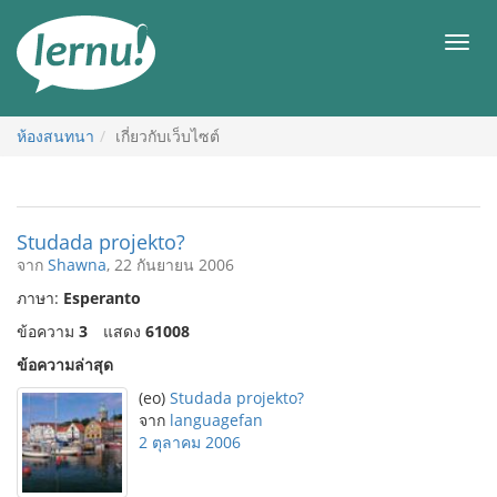
ไป
ยัง
เมนู
สารบัญ
ห้องสนทนา
เกี่ยวกับเว็บไซต์
Studada projekto?
จาก
Shawna
, 22 กันยายน 2006
ภาษา:
Esperanto
ข้อความ
3
แสดง
61008
ข้อความล่าสุด
(eo)
Studada projekto?
จาก
languagefan
2 ตุลาคม 2006