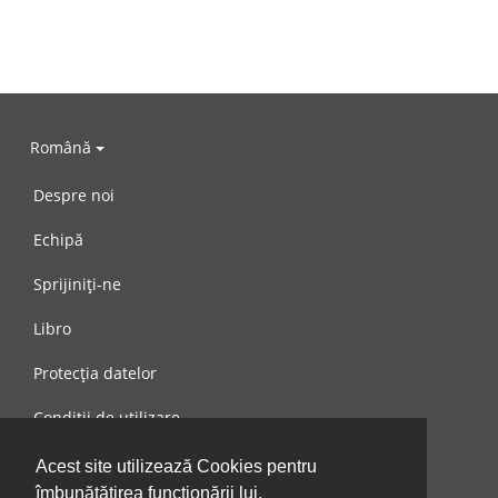
Română
Despre noi
Echipă
Sprijiniți-ne
Libro
Protecția datelor
Condiții de utilizare
Mesaj către noi
Acest site utilizează Cookies pentru
îmbunătățirea funcționării lui.