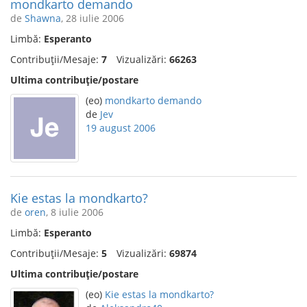
mondkarto demando
de
Shawna
, 28 iulie 2006
Limbă:
Esperanto
Contribuții/Mesaje:
7
Vizualizări:
66263
Ultima contribuție/postare
(eo)
mondkarto demando
de
Jev
19 august 2006
Kie estas la mondkarto?
de
oren
, 8 iulie 2006
Limbă:
Esperanto
Contribuții/Mesaje:
5
Vizualizări:
69874
Ultima contribuție/postare
(eo)
Kie estas la mondkarto?