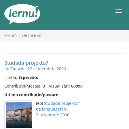
Mergi
la
Meni
conținut
Forum
Despre sit
Studada projekto?
de
Shawna
, 22 septembrie 2006
Limbă:
Esperanto
Contribuții/Mesaje:
3
Vizualizări:
60990
Ultima contribuție/postare
(eo)
Studada projekto?
de
languagefan
2 octombrie 2006