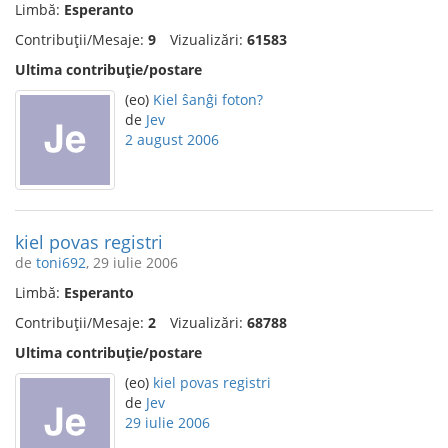
Limbă:
Esperanto
Contribuții/Mesaje:
9
Vizualizări:
61583
Ultima contribuție/postare
(eo)
Kiel ŝanĝi foton?
de
Jev
2 august 2006
kiel povas registri
de
toni692
, 29 iulie 2006
Limbă:
Esperanto
Contribuții/Mesaje:
2
Vizualizări:
68788
Ultima contribuție/postare
(eo)
kiel povas registri
de
Jev
29 iulie 2006