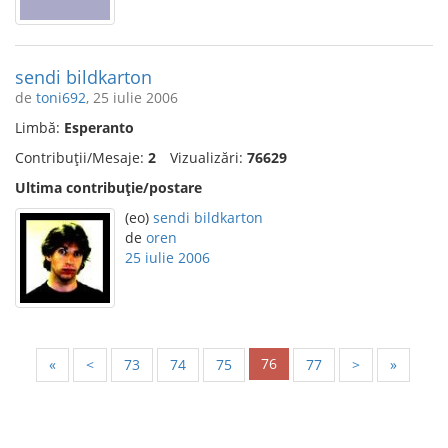
sendi bildkarton
de
toni692
, 25 iulie 2006
Limbă:
Esperanto
Contribuții/Mesaje:
2
Vizualizări:
76629
Ultima contribuție/postare
(eo)
sendi bildkarton
de
oren
25 iulie 2006
76
«
<
73
74
75
77
>
»