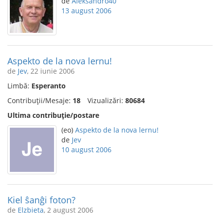
de
Aleksandro40
13 august 2006
Aspekto de la nova lernu!
de
Jev
, 22 iunie 2006
Limbă:
Esperanto
Contribuții/Mesaje:
18
Vizualizări:
80684
Ultima contribuție/postare
(eo)
Aspekto de la nova lernu!
de
Jev
10 august 2006
Kiel ŝanĝi foton?
de
Elzbieta
, 2 august 2006