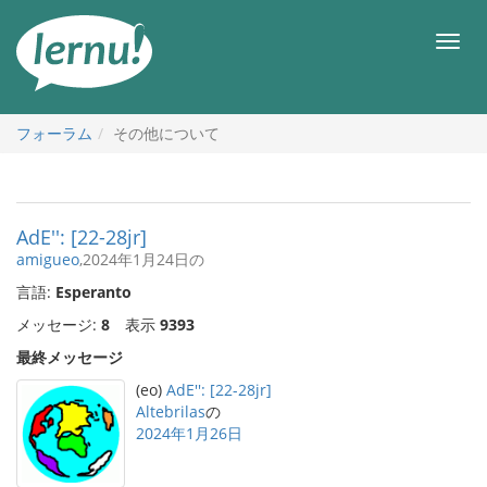
目
次
メ
へ
ニ
ュ
ー
フォーラム
その他について
AdE'': [22-28jr]
amigueo
,2024年1月24日の
言語:
Esperanto
メッセージ:
8
表示
9393
最終メッセージ
(eo)
AdE'': [22-28jr]
Altebrilas
の
2024年1月26日