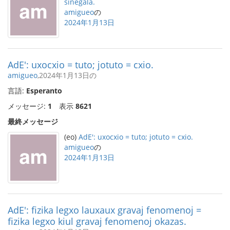
sinegala.
amigueo
の
2024年1月13日
AdE': uxocxio = tuto; jotuto = cxio.
amigueo
,2024年1月13日の
言語:
Esperanto
メッセージ:
1
表示
8621
最終メッセージ
(eo)
AdE': uxocxio = tuto; jotuto = cxio.
amigueo
の
2024年1月13日
AdE': fizika legxo lauxaux gravaj fenomenoj =
fizika legxo kiul gravaj fenomenoj okazas.