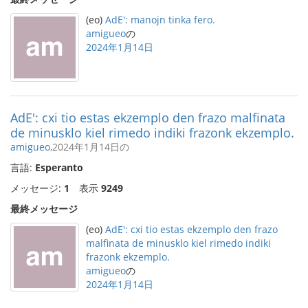
(eo)
AdE': manojn tinka fero.
amigueo
の
2024年1月14日
AdE': cxi tio estas ekzemplo den frazo malfinata
de minusklo kiel rimedo indiki frazonk ekzemplo.
amigueo
,2024年1月14日の
言語:
Esperanto
メッセージ:
1
表示
9249
最終メッセージ
(eo)
AdE': cxi tio estas ekzemplo den frazo
malfinata de minusklo kiel rimedo indiki
frazonk ekzemplo.
amigueo
の
2024年1月14日