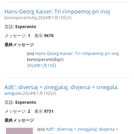
Hans-Georg Kaiser: Tri rimpoemoj pri inoj
konesperantidoj,2024年1月13日の
言語:
Esperanto
メッセージ:
1
表示
9670
最終メッセージ
(eo)
Hans-Georg Kaiser: Tri rimpoemoj pri inoj
konesperantidojの
2024年1月13日
AdE': diversaj = zinegjalaj; divjersa = sinegala.
amigueo
,2024年1月13日の
言語:
Esperanto
メッセージ:
2
表示
9731
最終メッセージ
(eo)
AdE': diversaj = zinegjalaj; divjersa =