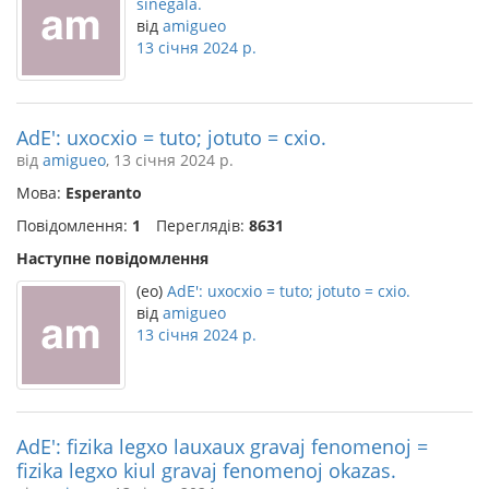
sinegala.
від
amigueo
13 січня 2024 р.
AdE': uxocxio = tuto; jotuto = cxio.
від
amigueo
, 13 січня 2024 р.
Мова:
Esperanto
Повідомлення:
1
Переглядів:
8631
Наступне повідомлення
(eo)
AdE': uxocxio = tuto; jotuto = cxio.
від
amigueo
13 січня 2024 р.
AdE': fizika legxo lauxaux gravaj fenomenoj =
fizika legxo kiul gravaj fenomenoj okazas.