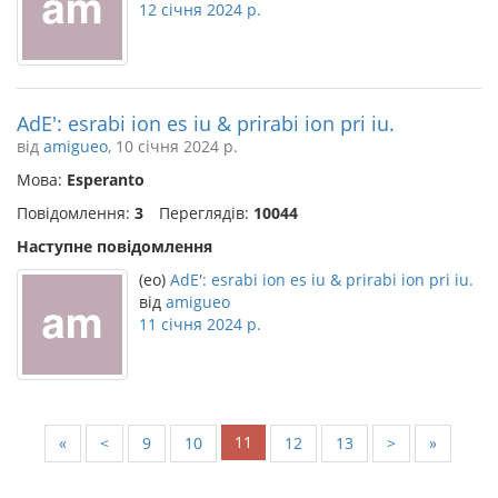
12 січня 2024 р.
AdE': esrabi ion es iu & prirabi ion pri iu.
від
amigueo
, 10 січня 2024 р.
Мова:
Esperanto
Повідомлення:
3
Переглядів:
10044
Наступне повідомлення
(eo)
AdE': esrabi ion es iu & prirabi ion pri iu.
від
amigueo
11 січня 2024 р.
11
«
<
9
10
12
13
>
»