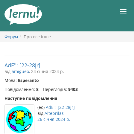
До
змісту
Мен
Форум
Про все інше
AdE'': [22-28jr]
від
amigueo
, 24 січня 2024 р.
Мова:
Esperanto
Повідомлення:
8
Переглядів:
9403
Наступне повідомлення
(eo)
AdE'': [22-28jr]
від
Altebrilas
26 січня 2024 р.