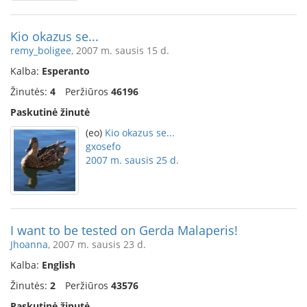
Kio okazus se...
remy_boligee
, 2007 m. sausis 15 d.
Kalba:
Esperanto
Žinutės:
4
Peržiūros
46196
Paskutinė žinutė
(eo)
Kio okazus se...
gxosefo
2007 m. sausis 25 d.
I want to be tested on Gerda Malaperis!
Jhoanna
, 2007 m. sausis 23 d.
Kalba:
English
Žinutės:
2
Peržiūros
43576
Paskutinė žinutė