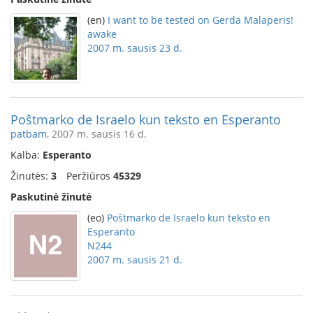
(en)
I want to be tested on Gerda Malaperis!
awake
2007 m. sausis 23 d.
Poŝtmarko de Israelo kun teksto en Esperanto
patbam
, 2007 m. sausis 16 d.
Kalba:
Esperanto
Žinutės:
3
Peržiūros
45329
Paskutinė žinutė
(eo)
Poŝtmarko de Israelo kun teksto en
Esperanto
N244
2007 m. sausis 21 d.