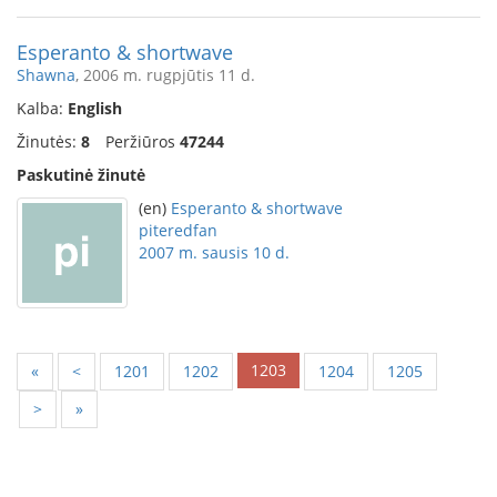
Esperanto & shortwave
Shawna
, 2006 m. rugpjūtis 11 d.
Kalba:
English
Žinutės:
8
Peržiūros
47244
Paskutinė žinutė
(en)
Esperanto & shortwave
piteredfan
2007 m. sausis 10 d.
1203
«
<
1201
1202
1204
1205
>
»