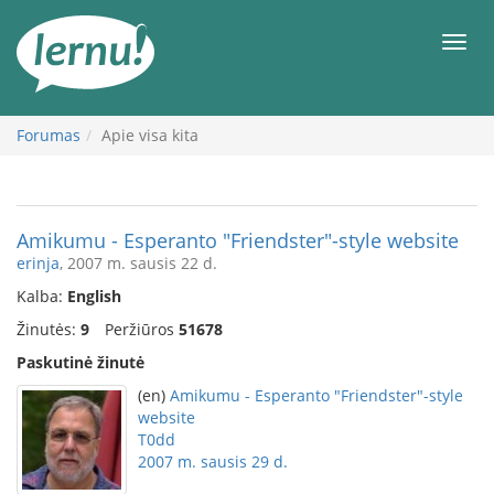
Į
turinį
Meni
Forumas
Apie visa kita
Amikumu - Esperanto "Friendster"-style website
erinja
, 2007 m. sausis 22 d.
Kalba:
English
Žinutės:
9
Peržiūros
51678
Paskutinė žinutė
(en)
Amikumu - Esperanto "Friendster"-style
website
T0dd
2007 m. sausis 29 d.