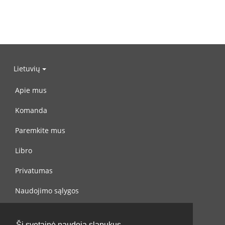
Lietuvių
Apie mus
Komanda
Paremkite mus
Libro
Privatumas
Naudojimo sąlygos
Susisiekite su mumis
Ši svetainė naudoja slapukus.