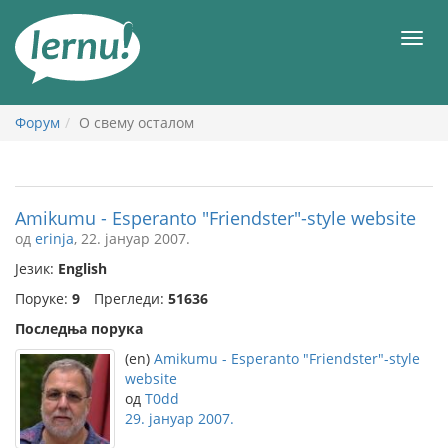
У
садржају
Мен
Форум
О свему осталом
Amikumu - Esperanto "Friendster"-style website
од
erinja
, 22. јануар 2007.
Језик:
English
Поруке:
9
Прегледи:
51636
Последња порука
(en)
Amikumu - Esperanto "Friendster"-style
website
од
T0dd
29. јануар 2007.