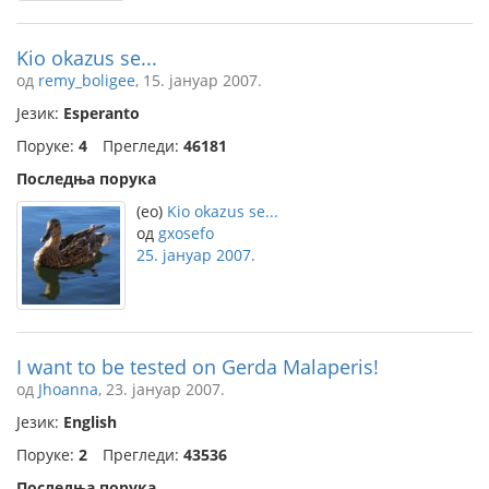
Kio okazus se...
од
remy_boligee
, 15. јануар 2007.
Језик:
Esperanto
Поруке:
4
Прегледи:
46181
Последња порука
(eo)
Kio okazus se...
од
gxosefo
25. јануар 2007.
I want to be tested on Gerda Malaperis!
од
Jhoanna
, 23. јануар 2007.
Језик:
English
Поруке:
2
Прегледи:
43536
Последња порука