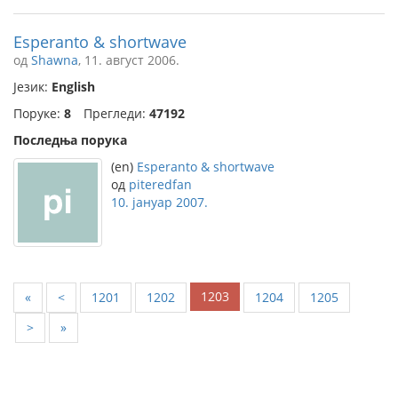
Esperanto & shortwave
од
Shawna
, 11. август 2006.
Језик:
English
Поруке:
8
Прегледи:
47192
Последња порука
(en)
Esperanto & shortwave
од
piteredfan
10. јануар 2007.
1203
«
<
1201
1202
1204
1205
>
»