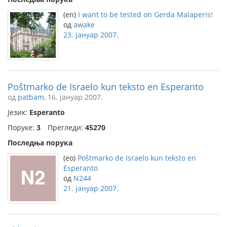
(en)
I want to be tested on Gerda Malaperis!
од
awake
23. јануар 2007.
Poŝtmarko de Israelo kun teksto en Esperanto
од
patbam
, 16. јануар 2007.
Језик:
Esperanto
Поруке:
3
Прегледи:
45270
Последња порука
(eo)
Poŝtmarko de Israelo kun teksto en
Esperanto
од
N244
21. јануар 2007.