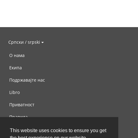
Српски / srpski
О нама
Екипа
Подржавајте нас
Libro
Приватност
Правила
Контактирајте нас
This website uses cookies to ensure you get
the best experience on our website.