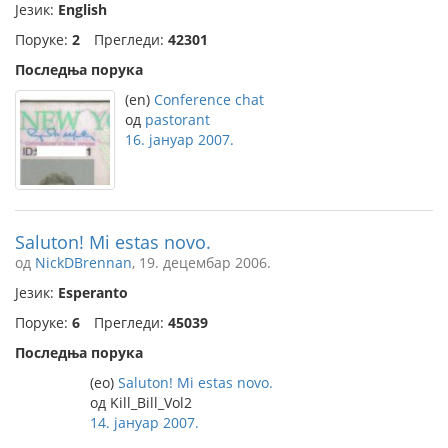
Језик:
English
Поруке:
2
Прегледи:
42301
Последња порука
(en)
Conference chat
од
pastorant
16. јануар 2007.
Saluton! Mi estas novo.
од
NickDBrennan
, 19. децембар 2006.
Језик:
Esperanto
Поруке:
6
Прегледи:
45039
Последња порука
(eo)
Saluton! Mi estas novo.
од Kill_Bill_Vol2
14. јануар 2007.