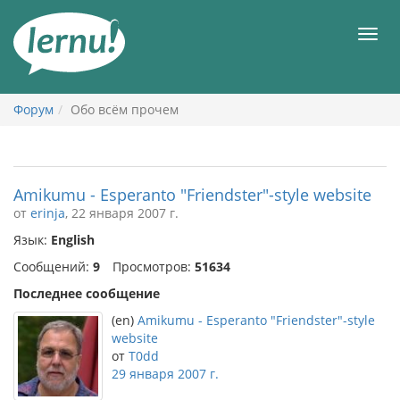
К
содержанию
Мен
Форум
Обо всём прочем
Amikumu - Esperanto "Friendster"-style website
от
erinja
, 22 января 2007 г.
Язык:
English
Сообщений:
9
Просмотров:
51634
Последнее сообщение
(en)
Amikumu - Esperanto "Friendster"-style
website
от
T0dd
29 января 2007 г.