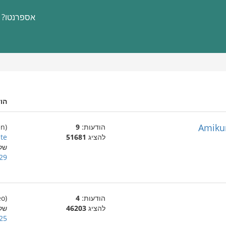
אספרנטו?
הו
Amikum
הודעות:
9
(en)
להציג
51681
ite
של
29 בינואר 007
הודעות:
4
(eo)
להציג
46203
של
25 בינואר 007