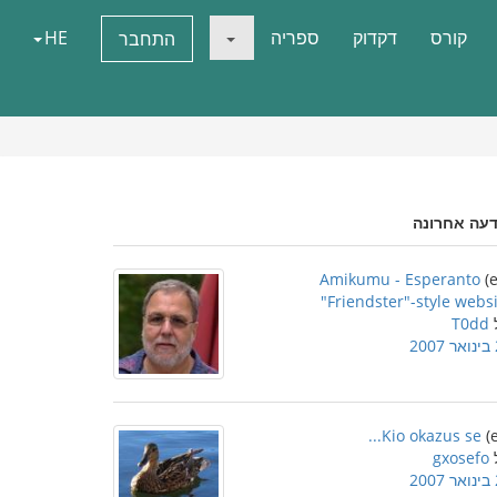
קורס
דקדוק
ספריה
HE
התחבר
דעה אחרונה
Amikumu - Esperanto
"Friendster"-style webs
T0dd
2
Kio okazus se...
gxosefo
2