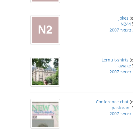
Jokes
N244
2
Lernu t-shirts
awake
2
Conference chat
pastorant
2