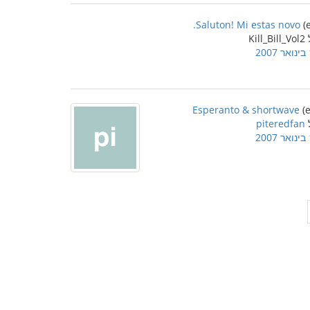
Saluton! Mi estas novo.
Kill_
2
Esperanto & shortwave
piteredfan
2