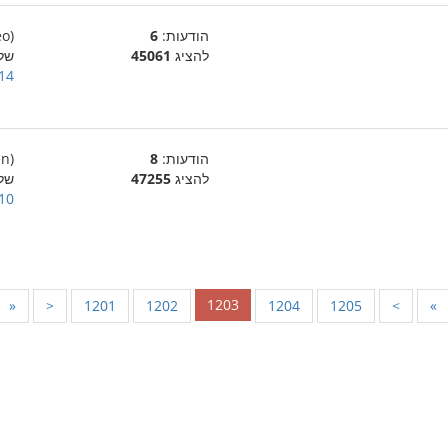
הודעות:
6
(eo)
להציג
45061
של Bill_Vol2
14 בינואר 007
הודעות:
8
(en)
להציג
47255
של
10 בינואר 007
1203
«
<
1201
1202
1204
1205
>
»