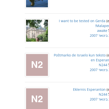
I want to be tested on Gerda
Malaper
awake
2
Poŝtmarko de Israelo kun teksto
en Esperan
N244
2
Eklernis Esperanton
N244
2