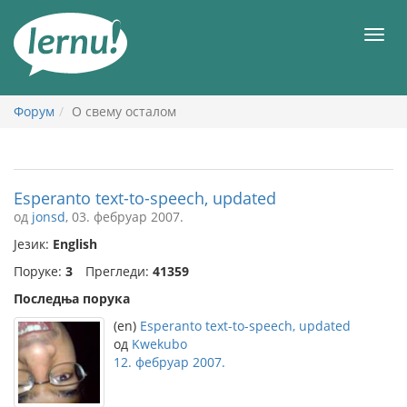
У
садржају
Мен
Форум
О свему осталом
Esperanto text-to-speech, updated
од
jonsd
, 03. фебруар 2007.
Језик:
English
Поруке:
3
Прегледи:
41359
Последња порука
(en)
Esperanto text-to-speech, updated
од
Kwekubo
12. фебруар 2007.