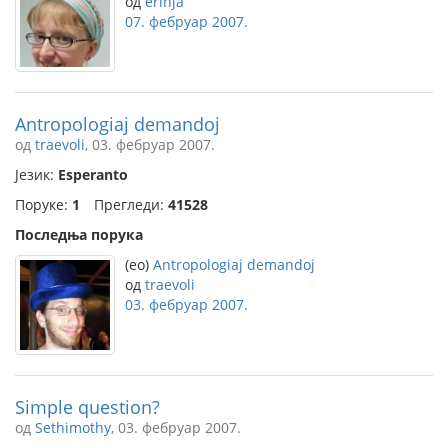
од
erinja
07. фебруар 2007.
Antropologiaj demandoj
од
traevoli
, 03. фебруар 2007.
Језик:
Esperanto
Поруке:
1
Прегледи:
41528
Последња порука
(eo)
Antropologiaj demandoj
од
traevoli
03. фебруар 2007.
Simple question?
од
Sethimothy
, 03. фебруар 2007.