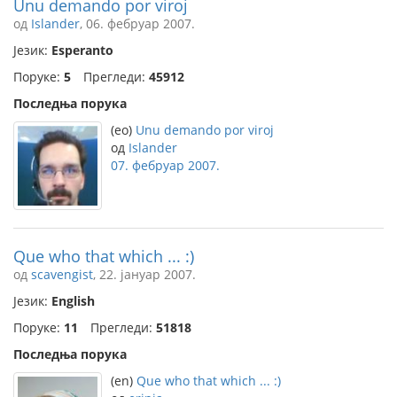
Unu demando por viroj
од
Islander
, 06. фебруар 2007.
Језик:
Esperanto
Поруке:
5
Прегледи:
45912
Последња порука
(eo)
Unu demando por viroj
од
Islander
07. фебруар 2007.
Que who that which ... :)
од
scavengist
, 22. јануар 2007.
Језик:
English
Поруке:
11
Прегледи:
51818
Последња порука
(en)
Que who that which ... :)