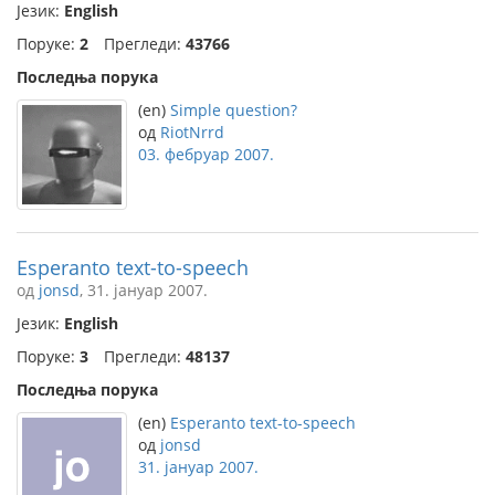
Језик:
English
Поруке:
2
Прегледи:
43766
Последња порука
(en)
Simple question?
од
RiotNrrd
03. фебруар 2007.
Esperanto text-to-speech
од
jonsd
, 31. јануар 2007.
Језик:
English
Поруке:
3
Прегледи:
48137
Последња порука
(en)
Esperanto text-to-speech
од
jonsd
31. јануар 2007.