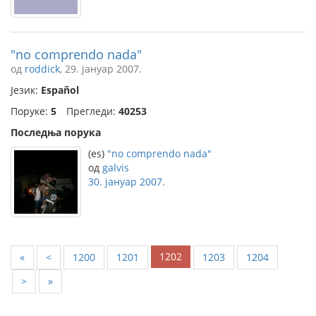
"no comprendo nada"
од
roddick
, 29. јануар 2007.
Језик:
Español
Поруке:
5
Прегледи:
40253
Последња порука
(es)
"no comprendo nada"
од
galvis
30. јануар 2007.
1202
«
<
1200
1201
1203
1204
>
»