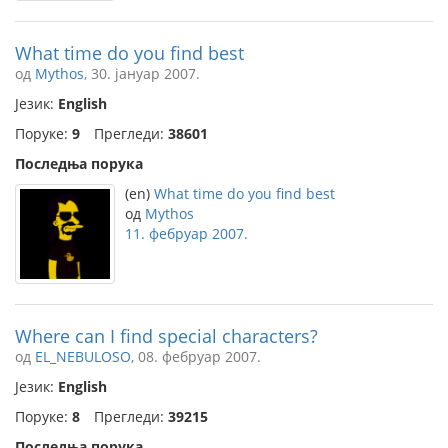
What time do you find best
од
Mythos
, 30. јануар 2007.
Језик:
English
Поруке:
9
Прегледи:
38601
Последња порука
(en)
What time do you find best
од
Mythos
11. фебруар 2007.
Where can I find special characters?
од
EL_NEBULOSO
, 08. фебруар 2007.
Језик:
English
Поруке:
8
Прегледи:
39215
Последња порука