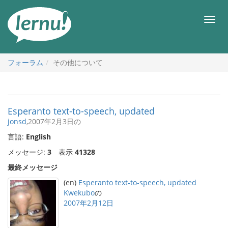
目
次
メ
へ
ニ
ュ
ー
フォーラム
その他について
Esperanto text-to-speech, updated
jonsd
,2007年2月3日の
言語:
English
メッセージ:
3
表示
41328
最終メッセージ
(en)
Esperanto text-to-speech, updated
Kwekubo
の
2007年2月12日