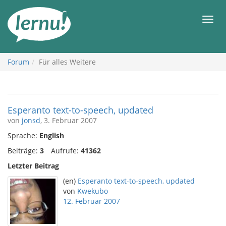
Zum
Inhalt
Men
Forum
Für alles Weitere
Esperanto text-to-speech, updated
von
jonsd
, 3. Februar 2007
Sprache:
English
Beiträge:
3
Aufrufe:
41362
Letzter Beitrag
(en)
Esperanto text-to-speech, updated
von
Kwekubo
12. Februar 2007