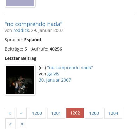
"no comprendo nada"
von
roddick
, 29. Januar 2007
Sprache:
Español
Beiträge:
5
Aufrufe:
40256
Letzter Beitrag
(es)
"no comprendo nada"
von
galvis
30. Januar 2007
1202
«
<
1200
1201
1203
1204
>
»