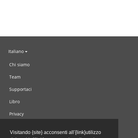
Italiano
Chi siamo
Team
Supportaci
Libro
Privacy
Condizioni d’uso
Visitando {site} acconsenti all'{link}utilizzo