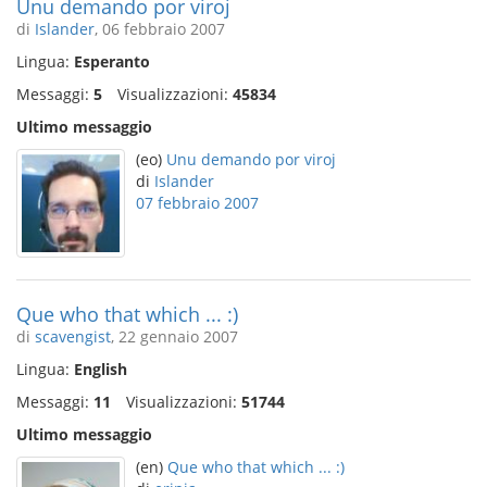
Unu demando por viroj
di
Islander
, 06 febbraio 2007
Lingua:
Esperanto
Messaggi:
5
Visualizzazioni:
45834
Ultimo messaggio
(eo)
Unu demando por viroj
di
Islander
07 febbraio 2007
Que who that which ... :)
di
scavengist
, 22 gennaio 2007
Lingua:
English
Messaggi:
11
Visualizzazioni:
51744
Ultimo messaggio
(en)
Que who that which ... :)