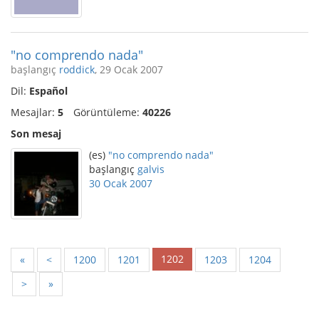
"no comprendo nada"
başlangıç
roddick
, 29 Ocak 2007
Dil:
Español
Mesajlar:
5
Görüntüleme:
40226
Son mesaj
(es)
"no comprendo nada"
başlangıç
galvis
30 Ocak 2007
1202
«
<
1200
1201
1203
1204
>
»