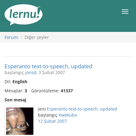
İçerik
Görüntüleme
Men
Forum:
Diğer şeyler
Esperanto text-to-speech, updated
başlangıç
jonsd
, 3 Şubat 2007
Dil:
English
Mesajlar:
3
Görüntüleme:
41337
Son mesaj
(en)
Esperanto text-to-speech, updated
başlangıç
Kwekubo
12 Şubat 2007