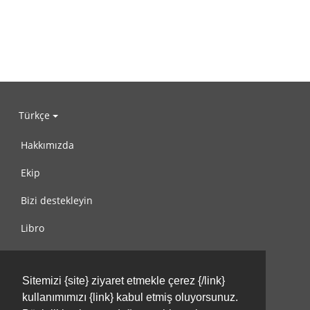
Türkçe
Hakkımızda
Ekip
Bizi destekleyin
Libro
Gizlilik Politikası
Sitemizi {site} ziyaret etmekle çerez {/link}
Kullanım Koşulları
kullanımımızı {link} kabul etmiş oluyorsunuz.