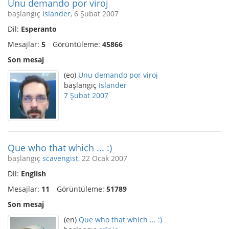
Unu demando por viroj
başlangıç
Islander
, 6 Şubat 2007
Dil:
Esperanto
Mesajlar:
5
Görüntüleme:
45866
Son mesaj
(eo)
Unu demando por viroj
başlangıç
Islander
7 Şubat 2007
Que who that which ... :)
başlangıç
scavengist
, 22 Ocak 2007
Dil:
English
Mesajlar:
11
Görüntüleme:
51789
Son mesaj
(en)
Que who that which ... :)