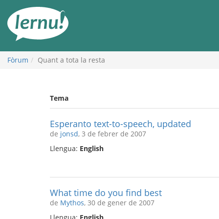
Al
contingut
Fòrum
Quant a tota la resta
Tema
Esperanto text-to-speech, updated
de
jonsd
, 3 de febrer de 2007
Llengua:
English
What time do you find best
de
Mythos
, 30 de gener de 2007
Llengua:
English