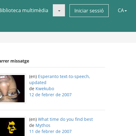
Biblioteca multimèdia
CA
Iniciar sessió
arrer missatge
(en)
Esperanto text-to-speech,
updated
de
Kwekubo
12 de febrer de 2007
(en)
What time do you find best
de
Mythos
11 de febrer de 2007