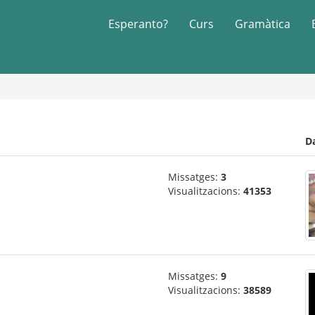
Esperanto?
Curs
Gramàtica
D
Missatges:
3
Visualitzacions:
41353
Missatges:
9
Visualitzacions:
38589