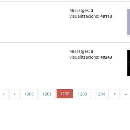
Missatges:
3
Visualitzacions:
48113
Missatges:
5
Visualitzacions:
40243
1202
«
<
1200
1201
1203
1204
>
»