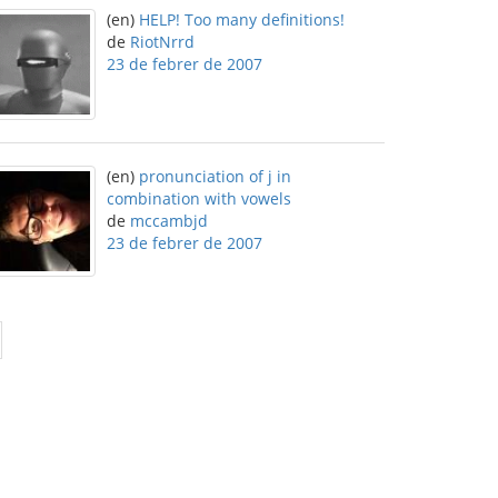
(en)
HELP! Too many definitions!
de
RiotNrrd
23 de febrer de 2007
(en)
pronunciation of j in
combination with vowels
de
mccambjd
23 de febrer de 2007