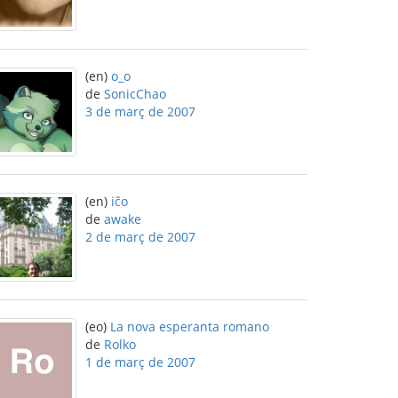
(en)
o_o
de
SonicChao
3 de març de 2007
(en)
iĉo
de
awake
2 de març de 2007
(eo)
La nova esperanta romano
de
Rolko
1 de març de 2007