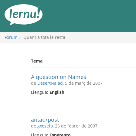
Al
contingut
Fòrum
Quant a tota la resta
Tema
A question on Names
de
DesertNaiad
, 5 de març de 2007
Llengua:
English
antaŭ/post
de
gxosefo
, 26 de febrer de 2007
Llengua:
Esperanto