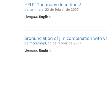
HELP! Too many definitions!
de
Iammars
, 22 de febrer de 2007
Llengua:
English
pronunciation of j in combination with v
de
mccambjd
, 16 de febrer de 2007
Llengua:
English