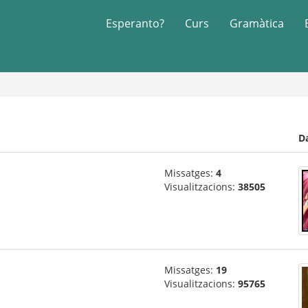
Esperanto?
Curs
Gramàtica
D
Missatges:
4
Visualitzacions:
38505
Missatges:
19
Visualitzacions:
95765