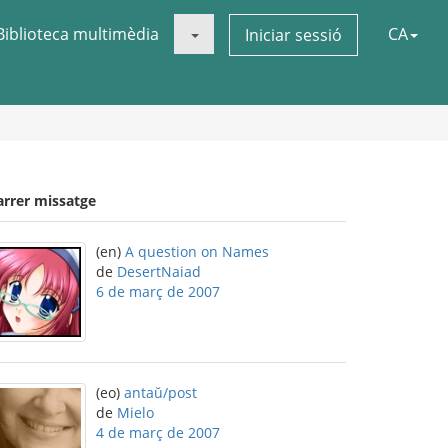
Biblioteca multimèdia
CA
Iniciar sessió
arrer missatge
(en)
A question on Names
de
DesertNaiad
6 de març de 2007
(eo)
antaŭ/post
de
Mielo
4 de març de 2007