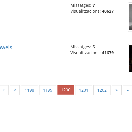
Missatges:
7
Visualitzacions:
40627
owels
Missatges:
5
Visualitzacions:
41679
1200
«
<
1198
1199
1201
1202
>
»