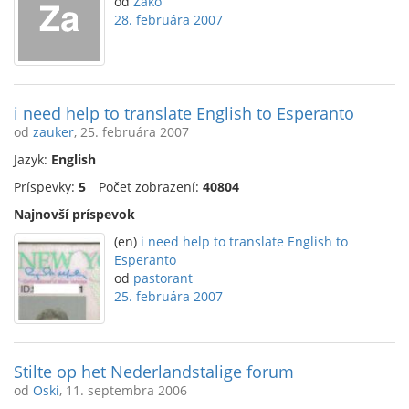
od
Zako
28. februára 2007
i need help to translate English to Esperanto
od
zauker
, 25. februára 2007
Jazyk:
English
Príspevky:
5
Počet zobrazení:
40804
Najnovší príspevok
(en)
i need help to translate English to
Esperanto
od
pastorant
25. februára 2007
Stilte op het Nederlandstalige forum
od
Oski
, 11. septembra 2006