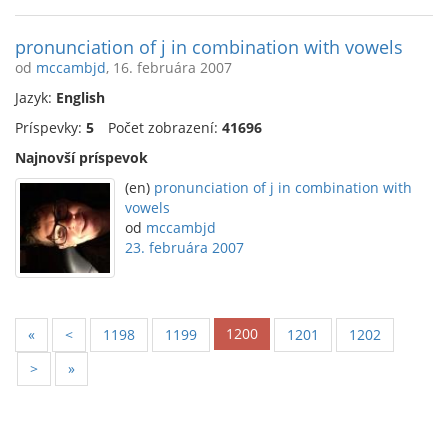
pronunciation of j in combination with vowels
od
mccambjd
, 16. februára 2007
Jazyk:
English
Príspevky:
5
Počet zobrazení:
41696
Najnovší príspevok
(en)
pronunciation of j in combination with
vowels
od
mccambjd
23. februára 2007
1200
«
<
1198
1199
1201
1202
>
»