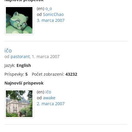
(en)
o_o
od
SonicChao
3. marca 2007
iĉo
od
pastorant
, 1. marca 2007
Jazyk:
English
Príspevky:
5
Počet zobrazení:
43232
Najnovší príspevok
(en)
iĉo
od
awake
2. marca 2007