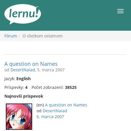
Späť
na
Men
obsah
Fórum
O všetkom ostatnom
A question on Names
od
DesertNaiad
, 5. marca 2007
Jazyk:
English
Príspevky:
4
Počet zobrazení:
38525
Najnovší príspevok
(en)
A question on Names
od
DesertNaiad
6. marca 2007