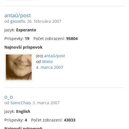
antaŭ/post
od
gxosefo
, 26. februára 2007
Jazyk:
Esperanto
Príspevky:
19
Počet zobrazení:
95804
Najnovší príspevok
(eo)
antaŭ/post
od
Mielo
4. marca 2007
o_o
od
SonicChao
, 3. marca 2007
Jazyk:
English
Príspevky:
4
Počet zobrazení:
43033
Najnovší príspevok