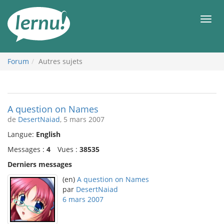
Aller
au
Men
contenu
Forum
Autres sujets
A question on Names
de
DesertNaiad
, 5 mars 2007
Langue:
English
Messages :
4
Vues :
38535
Derniers messages
(en)
A question on Names
par
DesertNaiad
6 mars 2007