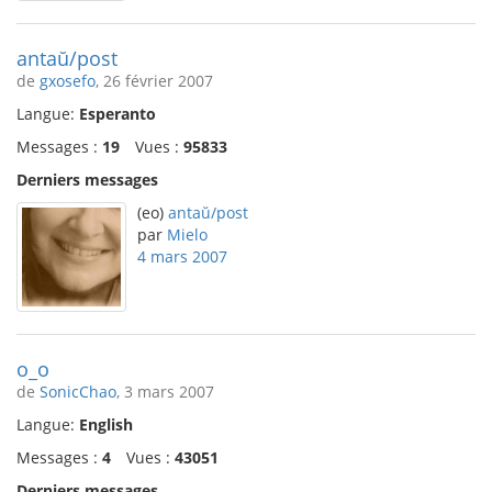
antaŭ/post
de
gxosefo
, 26 février 2007
Langue:
Esperanto
Messages :
19
Vues :
95833
Derniers messages
(eo)
antaŭ/post
par
Mielo
4 mars 2007
o_o
de
SonicChao
, 3 mars 2007
Langue:
English
Messages :
4
Vues :
43051
Derniers messages