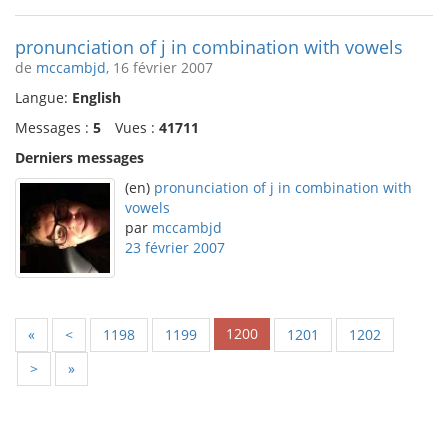
pronunciation of j in combination with vowels
de
mccambjd
, 16 février 2007
Langue:
English
Messages :
5
Vues :
41711
Derniers messages
(en)
pronunciation of j in combination with
vowels
par
mccambjd
23 février 2007
1200
«
<
1198
1199
1201
1202
>
»