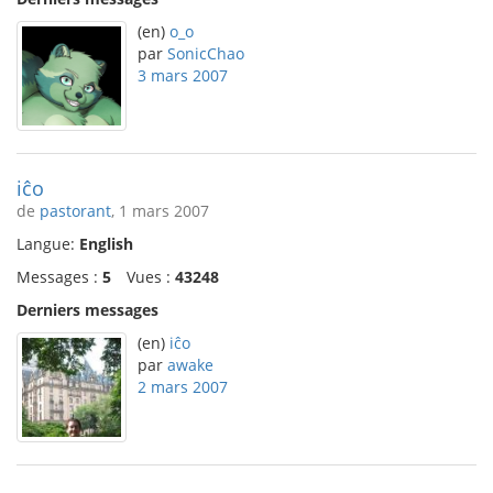
(en)
o_o
par
SonicChao
3 mars 2007
iĉo
de
pastorant
, 1 mars 2007
Langue:
English
Messages :
5
Vues :
43248
Derniers messages
(en)
iĉo
par
awake
2 mars 2007