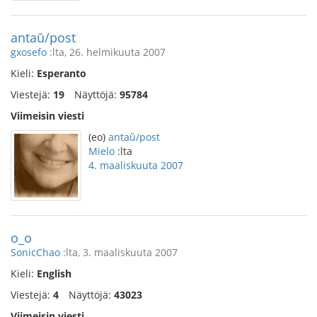
antaŭ/post
gxosefo
:lta, 26. helmikuuta 2007
Kieli:
Esperanto
Viestejä:
19
Näyttöjä:
95784
Viimeisin viesti
(eo)
antaŭ/post
Mielo
:lta
4. maaliskuuta 2007
o_o
SonicChao
:lta, 3. maaliskuuta 2007
Kieli:
English
Viestejä:
4
Näyttöjä:
43023
Viimeisin viesti