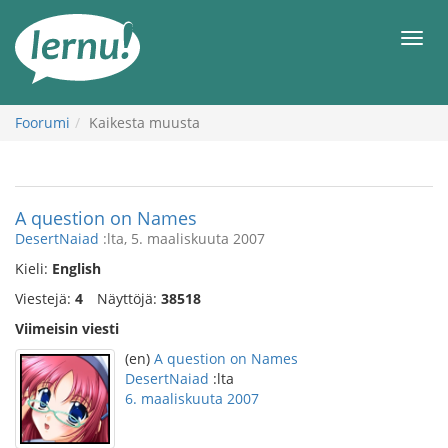
Tästä
sisältöön
Men
Foorumi
Kaikesta muusta
A question on Names
DesertNaiad
:lta, 5. maaliskuuta 2007
Kieli:
English
Viestejä:
4
Näyttöjä:
38518
Viimeisin viesti
(en)
A question on Names
DesertNaiad
:lta
6. maaliskuuta 2007