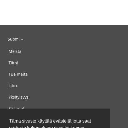
Suomi
Meistä
Tiimi
Tue meitä
Libro
Yksityisyys
Säännöt
Ota yhteyttä meihin
Tämä sivusto käyttää evästeitä jotta saat
parhaan kokemuksen sivustostamme.