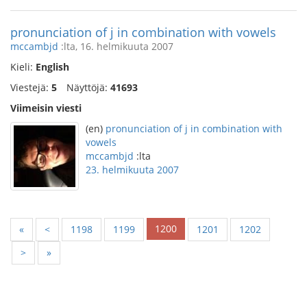
pronunciation of j in combination with vowels
mccambjd
:lta, 16. helmikuuta 2007
Kieli:
English
Viestejä:
5
Näyttöjä:
41693
Viimeisin viesti
(en)
pronunciation of j in combination with
vowels
mccambjd
:lta
23. helmikuuta 2007
1200
«
<
1198
1199
1201
1202
>
»