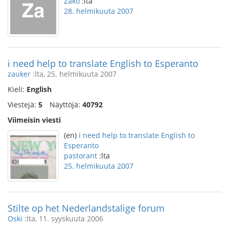
Zako
:lta
28. helmikuuta 2007
i need help to translate English to Esperanto
zauker
:lta, 25. helmikuuta 2007
Kieli:
English
Viestejä:
5
Näyttöjä:
40792
Viimeisin viesti
(en)
i need help to translate English to
Esperanto
pastorant
:lta
25. helmikuuta 2007
Stilte op het Nederlandstalige forum
Oski
:lta, 11. syyskuuta 2006