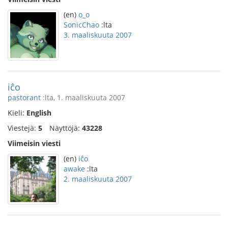
(en)
o_o
SonicChao
:lta
3. maaliskuuta 2007
iĉo
pastorant
:lta, 1. maaliskuuta 2007
Kieli:
English
Viestejä:
5
Näyttöjä:
43228
Viimeisin viesti
(en)
iĉo
awake
:lta
2. maaliskuuta 2007